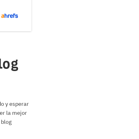
log
do y esperar
er la mejor
 blog