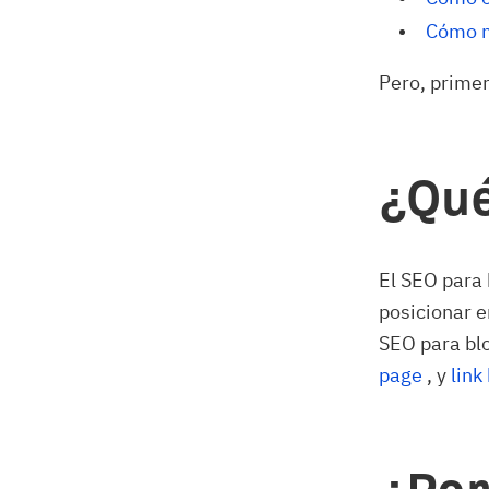
Cómo m
Pero, prime
¿Qué
El SEO para 
posicionar 
SEO para bl
page
, y
link