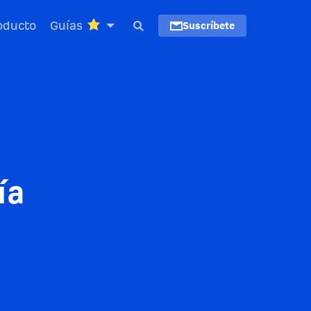
oducto
Guías
Suscríbete
ía