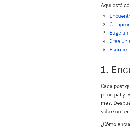
Aquí está có
Encuent
Comprueb
Elige un
Crea un 
Escribe 
1. En
Cada post qu
principal y 
mes. Después
sobre un te
¿Cómo encue