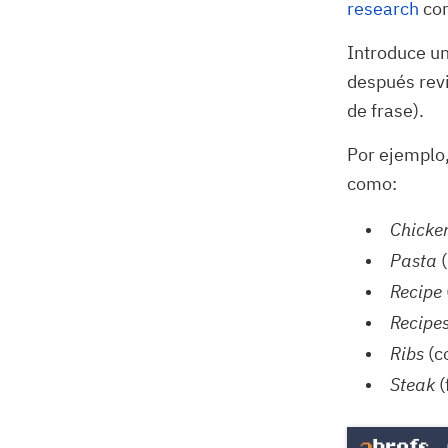
research
co
Introduce un
después rev
de frase).
Por ejemplo,
como:
Chicke
Pasta
Recipe
Recipe
Ribs
(c
Steak
(