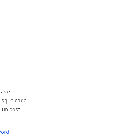
lave
busque cada
 un post
word