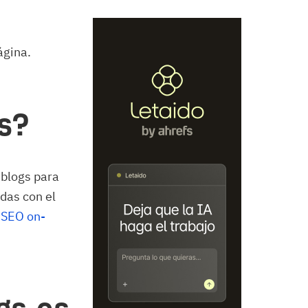
ágina.
s?
 blogs para
das con el
,
SEO on-