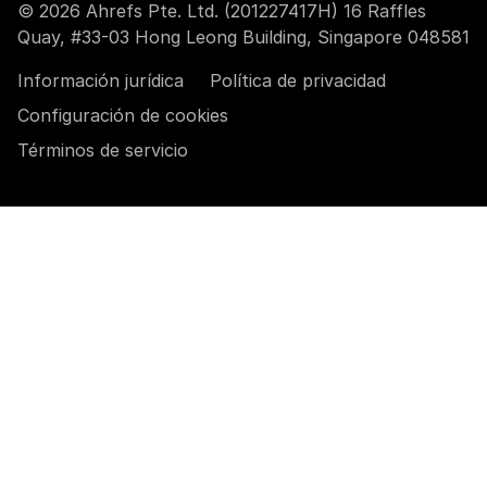
© 2026 Ahrefs Pte. Ltd. (201227417H) 16 Raffles
Quay, #33-03 Hong Leong Building, Singapore 048581
Información jurídica
Política de privacidad
Configuración de cookies
Términos de servicio