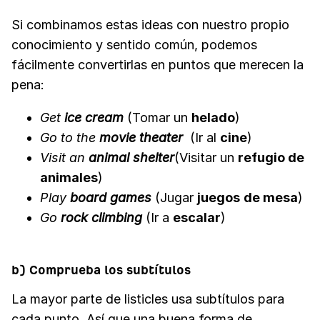
Si combinamos estas ideas con nuestro propio
conocimiento y sentido común, podemos
fácilmente convertirlas en puntos que merecen la
pena:
Get
ice cream
(Tomar un
helado
)
Go to the
movie theater
(Ir al
cine
)
Visit an
animal shelter
(Visitar un
refugio de
animales
)
Play
board games
(Jugar
juegos
de mesa
)
Go
rock climbing
(Ir a
escalar
)
b) Comprueba los subtítulos
La mayor parte de listicles usa subtítulos para
cada punto. Así que una buena forma de