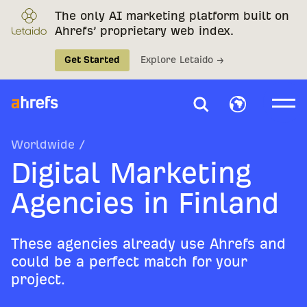
The only AI marketing platform built on
Ahrefs’ proprietary web index.
Get Started
Explore Letaido →
Worldwide
/
Digital Marketing
Agencies in Finland
These agencies already use Ahrefs and
could be a perfect match for your
project.