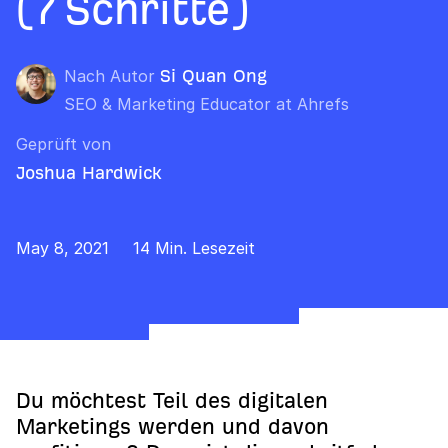
(7 Schritte)
Nach Autor
Si Quan Ong
SEO & Marketing Educator at Ahrefs
Geprüft von
Joshua Hardwick
May 8, 2021
14 Min. Lesezeit
Du möchtest Teil des digitalen
Marketings werden und davon