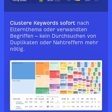
Clustere Keywords sofort
nach
Elternthema oder verwandten
Begriffen – kein Durchsuchen von
Duplikaten oder Nahtreffern mehr
nötig.