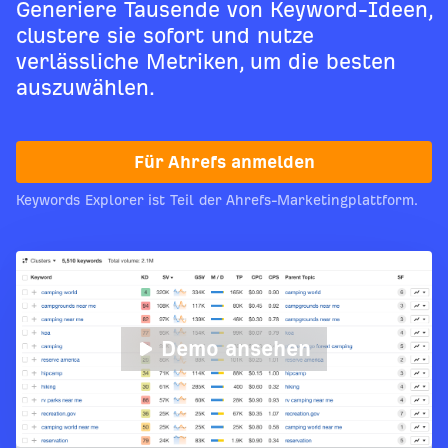
Generiere Tausende von Keyword-Ideen,
clustere sie sofort und nutze
verlässliche Metriken, um die besten
auszuwählen.
Für Ahrefs anmelden
Keywords Explorer ist Teil der Ahrefs-Marketingplattform.
Demo ansehen