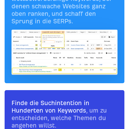
denen schwache Websites ganz
oben ranken, und schaff den
Sprung in die SERPs.
Finde die Suchintention in
Hunderten von Keywords
, um zu
entscheiden, welche Themen du
angehen willst.