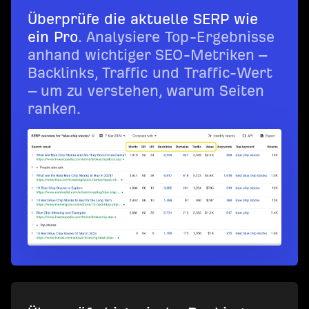
Überprüfe die aktuelle SERP wie
ein Pro
. Analysiere Top-Ergebnisse
anhand wichtiger SEO-Metriken –
Backlinks, Traffic und Traffic-Wert
– um zu verstehen, warum Seiten
ranken.