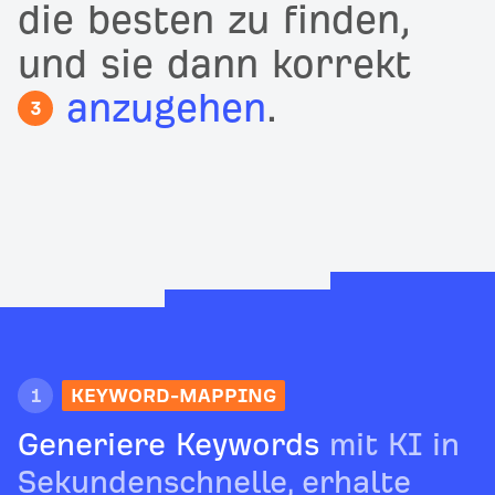
die besten zu finden,
und sie dann korrekt
anzugehen
.
3
1
KEYWORD-MAPPING
Generiere Keywords
mit KI in
Sekundenschnelle, erhalte