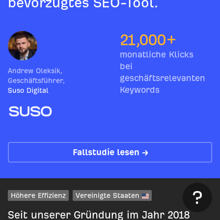
bevorzugtes SEO-Tool.
21,000+
monatliche Klicks
bei
Andrew Oleksik
,
geschäftsrelevanten
Geschäftsführer
,
Keywords
Suso Digital
Fallstudie lesen →
Höhere Effizienz
Vereinigte Staaten
Seit unserer Gründung im Jahr 2018