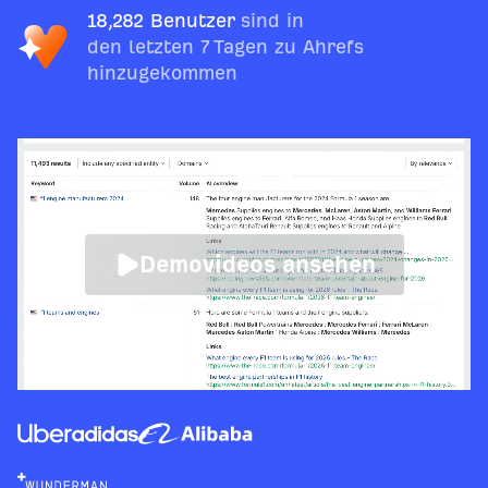
18,282 Benutzer
sind in
den letzten 7 Tagen zu Ahrefs
hinzugekommen
Demovideos ansehen