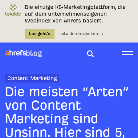
Die einzige KI-Marketingplattform, die
auf dem unternehmenseigenen
Webindex von Ahrefs basiert.
Los geht's
Letaido entdecken →
Content Marketing
Die meisten “Arten”
von Content
Marketing sind
Unsinn. Hier sind 5,