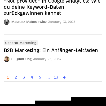
“Not provided” in Google Analytics: Wie
du deine Keyword-Daten
zurückgewinnen kannst
Mateusz Makosiewicz
January 23, 2023
General Marketing
B2B Marketing: Ein Anfänger-Leitfaden
Si Quan Ong
January 26, 2023
1
2
3
4
5
...
13
→