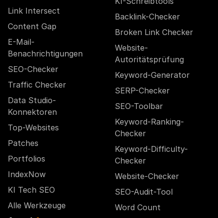
KI-Schreibtools
Link Intersect
Backlink-Checker
Content Gap
Broken Link Checker
E-Mail-
Website-
Benachrichtigungen
Autoritätsprüfung
SEO-Checker
Keyword-Generator
Traffic Checker
SERP-Checker
Data Studio-
SEO-Toolbar
Konnektoren
Keyword-Ranking-
Top-Websites
Checker
Patches
Keyword-Difficulty-
Portfolios
Checker
IndexNow
Website-Checker
KI Tech SEO
SEO-Audit-Tool
Alle Werkzeuge
Word Count