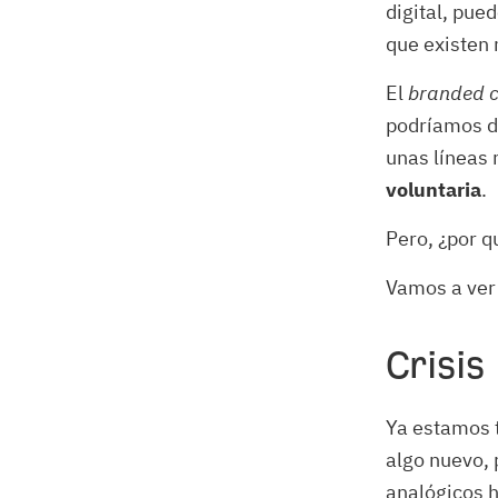
digital, pue
que existen
El
branded c
podríamos de
unas líneas 
voluntaria
.
Pero, ¿por q
Vamos a ver
Crisis
Ya estamos t
algo nuevo, 
analógicos h