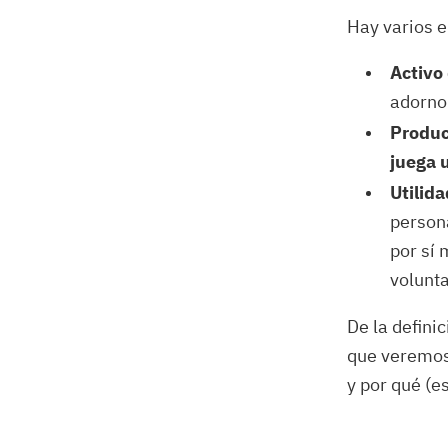
Hay varios 
Activo
adorno
Produc
juega 
Utilida
persona
por sí 
volunta
De la defini
que veremos 
y por qué (e