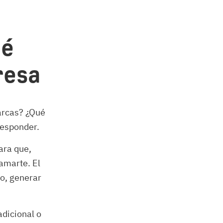
ué
resa
arcas? ¿Qué
responder.
ara que,
amarte. El
vo, generar
adicional o