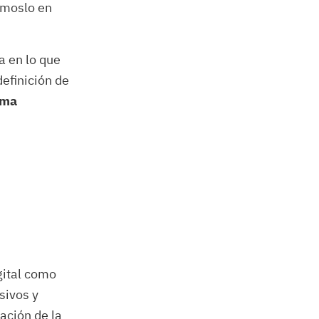
émoslo en
a en lo que
efinición de
rma
gital como
sivos y
ación de la