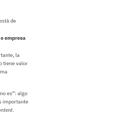
está de
 o empresa
tante, la
 tiene valor
orma
no es”: algo
s importante
ntent
.