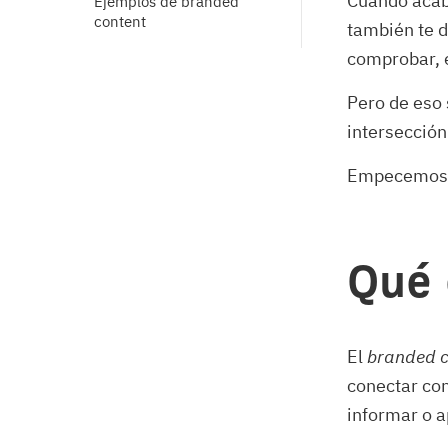
Cuando acabe
Ejemplos de branded 
content
también te 
comprobar, e
Pero de eso 
intersección
Empecemos p
Qué 
El
branded c
conectar con
informar o a