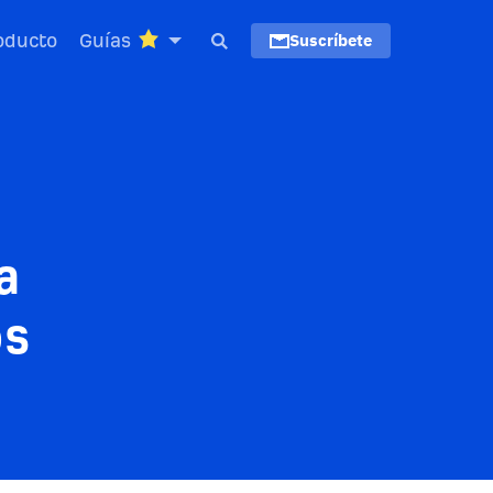
oducto
Guías
Suscríbete
a
os