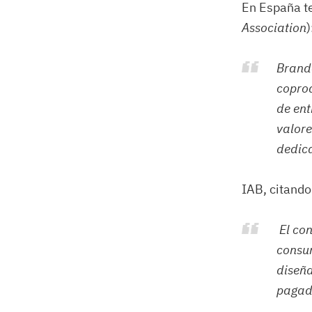
En España te
Association
)
Brande
copro
de ent
valore
dedica
IAB, citando
El con
consum
diseña
pagado