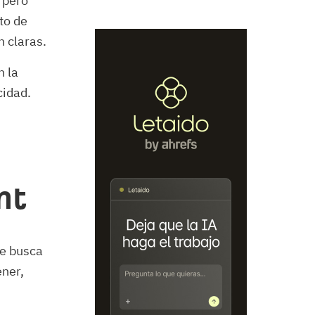
 pero
to de
n claras.
n la
cidad.
nt
ue busca
ener,