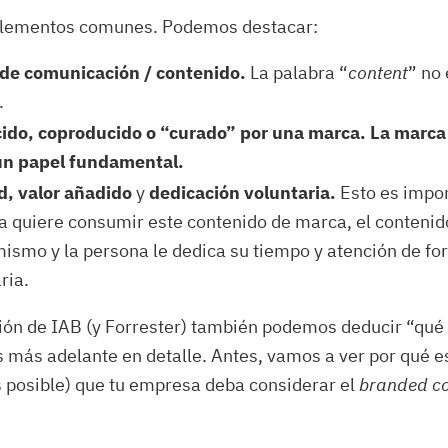
elementos comunes. Podemos destacar:
 de comunicación / contenido.
La palabra “
content
” no 
.
ido, coproducido o “curado” por una marca.
La marca
un papel fundamental.
d, valor añadido
y
dedicación voluntaria.
Esto es impor
 quiere consumir este contenido de marca, el contenido
mismo y la persona le dedica su tiempo y atención de f
ria.
ción de IAB (y Forrester) también podemos deducir “qué 
más adelante en detalle. Antes, vamos a ver por qué e
s posible) que tu empresa deba considerar el
branded co