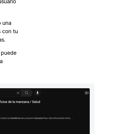
usuario
o una
s con tu
as.
, puede
la