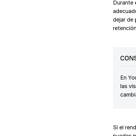
Durante e
adecuado
dejar de
retenció
CON
En You
las vi
cambia
Si el ren
puedes ma