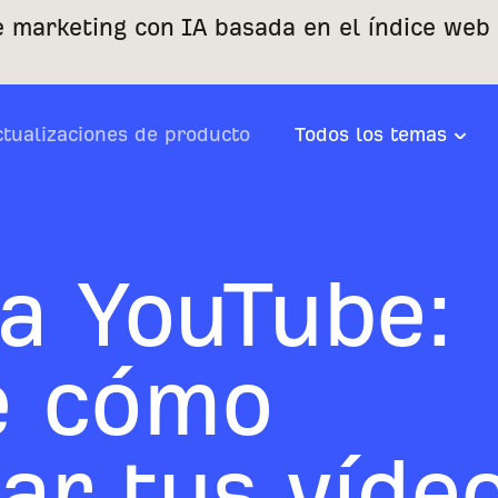
e marketing con IA basada en el índice web
ctualizaciones de producto
Todos los temas
a YouTube:
e cómo
ar tus víde