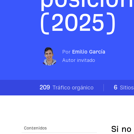
(2025)
Por
Emilio García
Autor invitado
209
6
Tráfico orgánico
Sitio
Si no
Contenidos