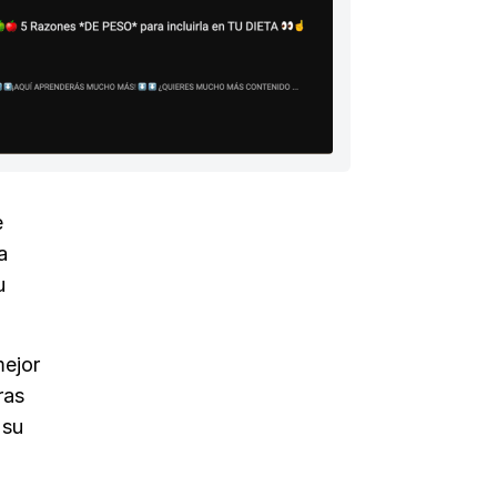
e
a
u
mejor
ras
 su