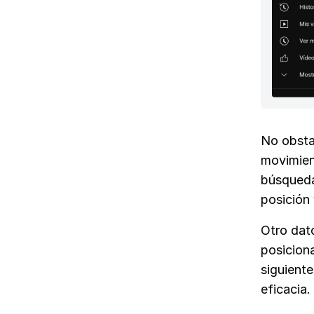
No obsta
movimien
búsqueda
posición 
Otro dat
posicion
siguient
eficacia.