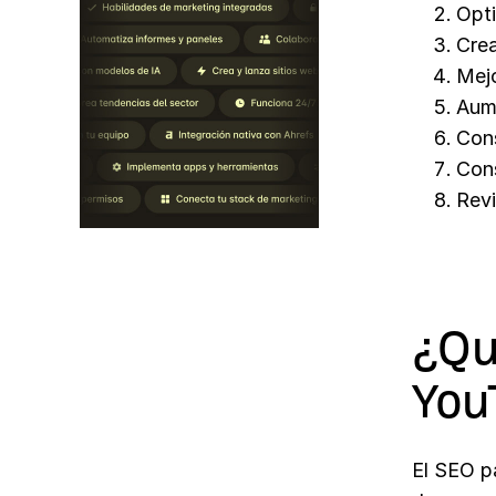
Opti
Crea
Mej
Aume
Cons
Cons
Revi
¿Qu
You
El SEO pa