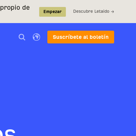
 propio de
Descubre Letaido →
Empezar
Suscríbete al boletín
os