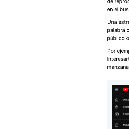
de repro
en el bu
Una estr
palabra c
público o
Por ejemp
interesa
manzana”