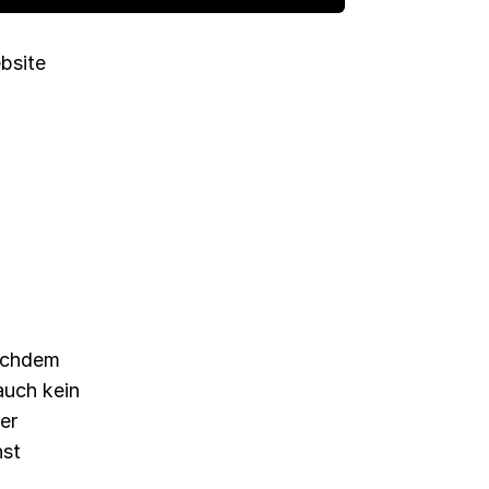
bsite
nachdem
auch kein
er
hst