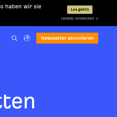
so haben wir sie
Los geht's
Letaido entdecken →
Newsletter abonnieren
tten