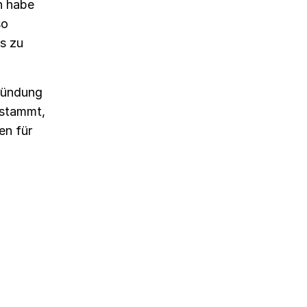
n habe
so
s zu
ründung
 stammt,
en für