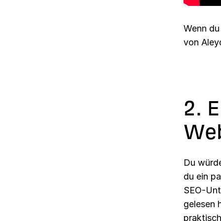
Wenn du 
von Aley
2. 
Web
Du würde
du ein pa
SEO-Unte
gelesen h
praktisc