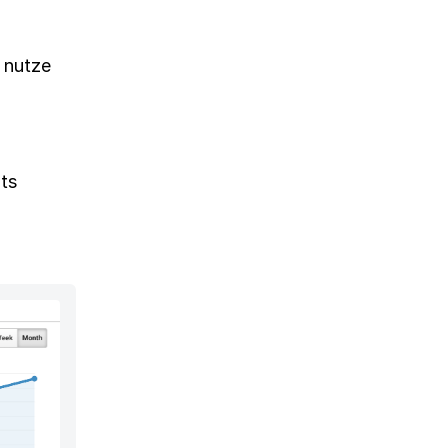
 nutze
hts