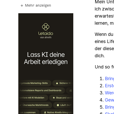
Mein Unt
Mehr anzeigen
ich zwis
erwartes
lernen, m
Wenn du 
eines Li
der diese
dich.
Und so fu
Brin
Erst
Wer
Gew
Brin