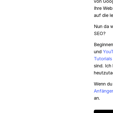
von Googl
Ihre Webs
auf die l
Nun da w
SEO?
Beginnen
und
YouT
Tutorials
sind. Ich
heutzuta
Wenn du d
Anfänger
an.