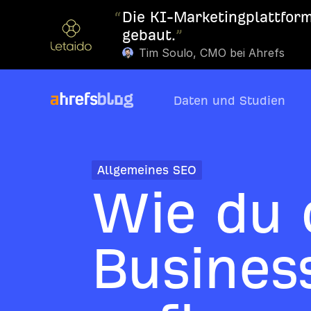
“
Die KI-Marketingplattform,
gebaut.
”
Tim Soulo, CMO bei Ahrefs
Daten und Studien
Allgemeines SEO
Wie du 
Business