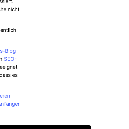
siert.
che nicht
entlich
s-Blog
on
SEO-
geeignet
 dass es
eren
Anfänger