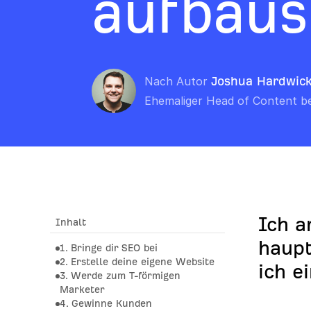
aufbaus
Nach Autor
Joshua Hardwic
Ehemaliger Head of Content be
Ich a
Inhalt
haupt
1. Bringe dir SEO bei
2. Erstelle deine eigene Website
ich e
3. Werde zum T-förmigen
Marketer
4. Gewinne Kunden