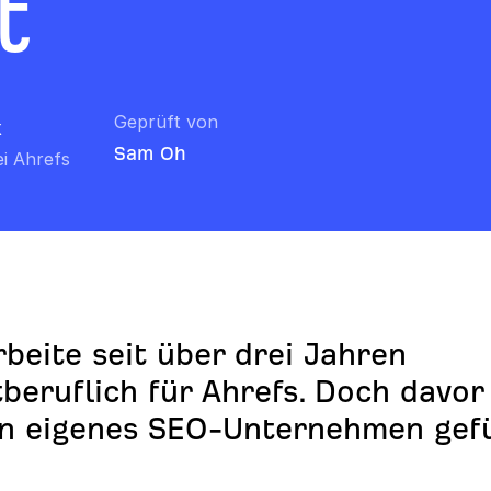
t
Geprüft von
k
Sam Oh
i Ahrefs
rbeite seit über drei Jahren
beruflich für Ahrefs. Doch davor
in eigenes SEO-Unternehmen gefü