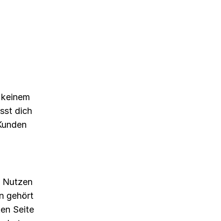
r keinem
sst dich
Kunden
s Nutzen
en gehört
ten Seite