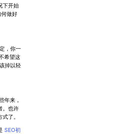
况下开始
如何做好
定，你一
你不希望这
该掉以轻
些年来，
者。也许
方式了。
是
SEO初