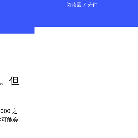
阅读需 7 分钟
上。但
000 之
你可能会