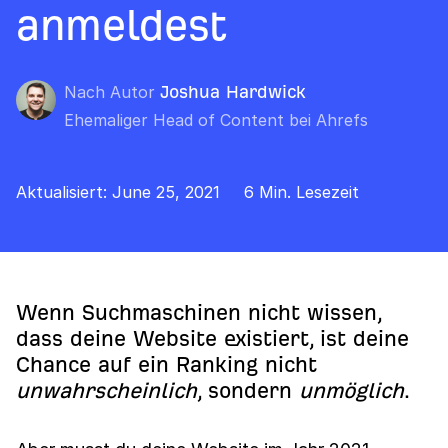
anmeldest
Nach Autor
Joshua Hardwick
Ehemaliger Head of Content bei Ahrefs
Aktualisiert: June 25, 2021
6 Min. Lesezeit
Wenn Suchmaschinen nicht wissen,
dass deine Website existiert, ist deine
Chance auf ein Ranking nicht
unwahrscheinlich
, sondern
unmöglich
.