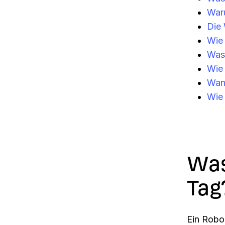
War
Die 
Wie
Was 
Wie
Wan
Wie 
Was
Tag
Ein Robo