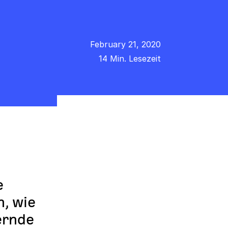
February 21, 2020
14 Min. Lesezeit
e
, wie
ernde