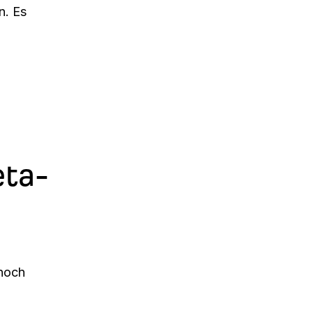
n. Es
eta-
 noch