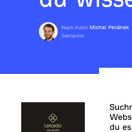
Nach Autor
Michal Pecánek
Gastautor
Suchm
Webse
du es