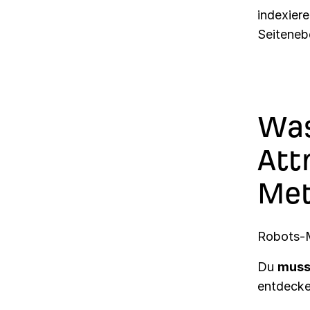
indexier
Seiteneb
Was
Att
Met
Robots-M
Du
muss
entdecke