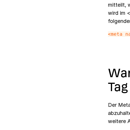
mitteilt,
wird im 
folgende
<meta n
War
Tag
Der Meta
abzuhalt
weitere 