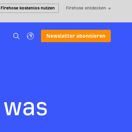
Firehose kostenlos nutzen
Firehose entdecken →
Newsletter abonnieren
s was