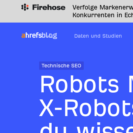
Verfolge Markenerw
Konkurrenten in Ech
Daten und Studien
Technische SEO
Robots 
X‑Robot
du wiss