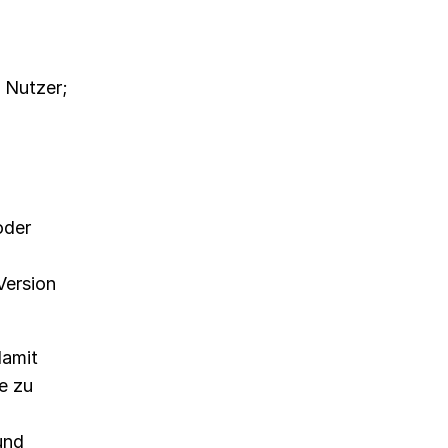
 Nutzer;
oder
Version
damit
e zu
und