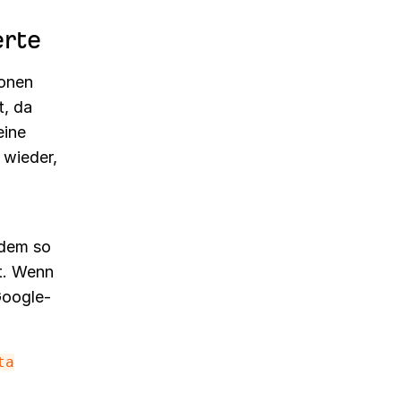
erte
ionen
t, da
eine
 wieder,
rdem so
t. Wenn
Google-
ta