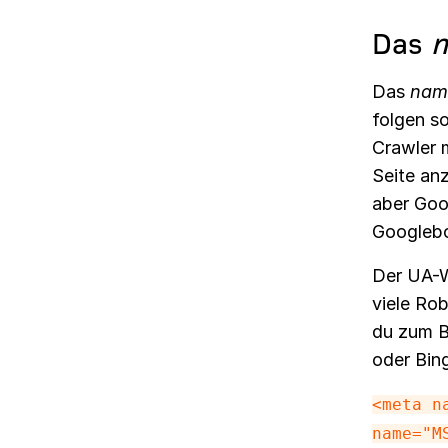
Das
Das
nam
folgen so
Crawler 
Seite an
aber Goo
Googlebo
Der UA-W
viele Ro
du zum Be
oder Bin
<meta n
name="M