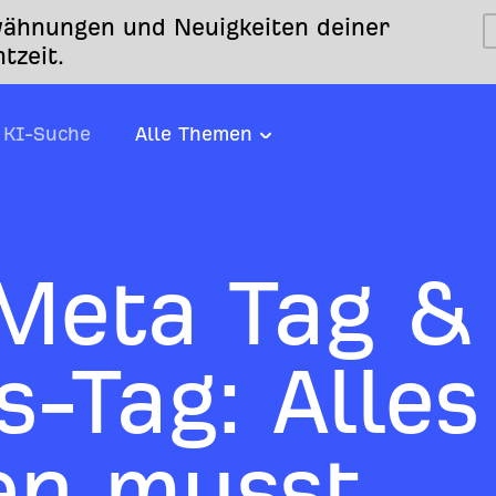
ähnungen und Neuigkeiten deiner
tzeit.
KI-Suche
Alle Themen
Meta Tag &
s-Tag: Alle
en musst