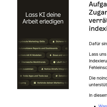
Aufga
Zugan
verrä
index
Dafür si
Lass uns 
Indexieru
Fehleins
Die noind
unterstüt
In diesem
Was