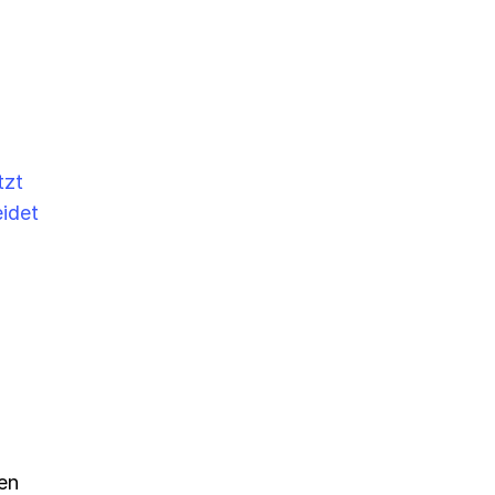
tzt
idet
-
en