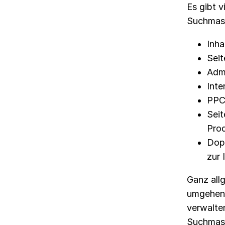
Es gibt v
Suchmasc
Inha
Seit
Adm
Inte
PPC
Sei
Pro
Dopp
zur 
Ganz allg
umgehen 
verwalte
Suchmasc