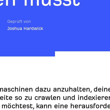
Geprüft von
Joshua Hardwick
aschinen dazu anzuhalten, dein
ite so zu crawlen und indexieren
 möchtest, kann eine herausford