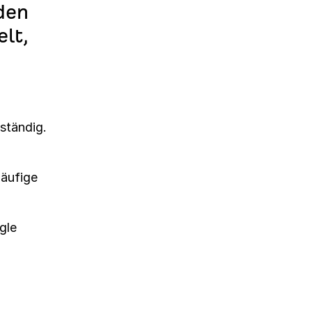
den
lt,
ständig.
häufige
gle