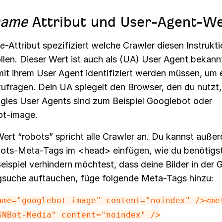
name
Attribut und User-Agent-W
e
-Attribut spezifiziert welche Crawler diesen Instrukt
llen. Dieser Wert ist auch als (UA) User Agent bekann
mit ihrem User Agent identifiziert werden müssen, um 
zufragen. Dein UA spiegelt den Browser, den du nutzt,
gles User Agents sind zum Beispiel Googlebot oder
t-image.
ert “robots” spricht alle Crawler an. Du kannst auße
bots-Meta-Tags im <head> einfügen, wie du benötigs
ispiel verhindern möchtest, dass deine Bilder in der 
gsuche auftauchen, füge folgende Meta-Tags hinzu:
ame="googlebot-image" content="noindex" />
<me
SNBot-Media" content="noindex" />