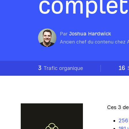
complet
Par
Joshua Hardwick
Ancien chef du contenu chez 
3
16
Trafic organique
Ces 3 de
256 
181 