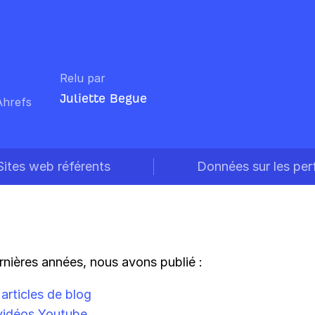
Relu par
Juliette Begue
Ahrefs
Sites web référents
Données sur les per
rnières années, nous avons publié :
articles de blog
vidéos Youtube