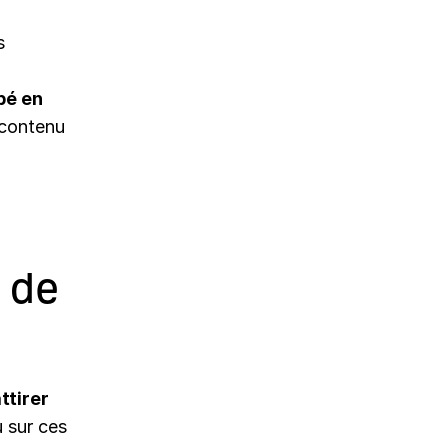
s
pé en
 contenu
 de
ttir­er
nu sur ces