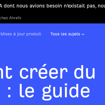
 dont nous avions besoin n’existait pas, no
 chez Ahrefs
Mises à jour produit
Tous les sujets
t créer du
: le guide