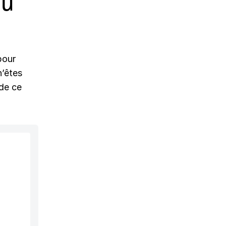
nu
pour
n’êtes
 de ce