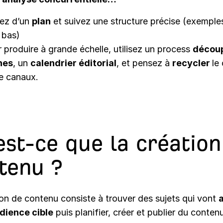
tez d’un
plan
et suivez une structure précise (exemple
 bas)
 produire à grande échelle, utilisez un process
décou
hes
, un
calendrier éditorial
, et pensez à
recycler
le
e canaux.
est-ce que la création
tenu ?
ion de con­tenu con­siste à trou­ver des sujets qui vont
a
di­ence cible
puis plan­i­fi­er, créer et pub­li­er du con­te