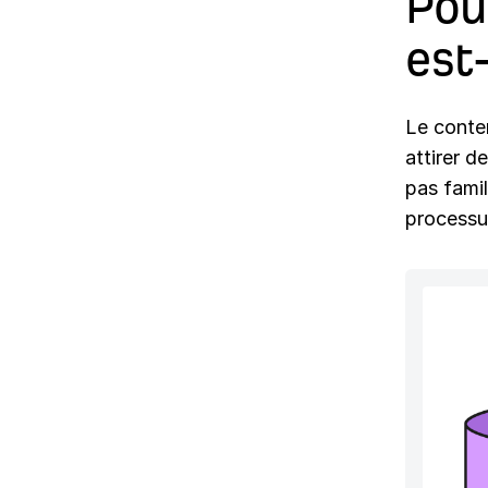
Pou
est
Le con­te
attir­er 
pas fam­i­
proces­su