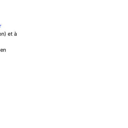
r
on) et à
en