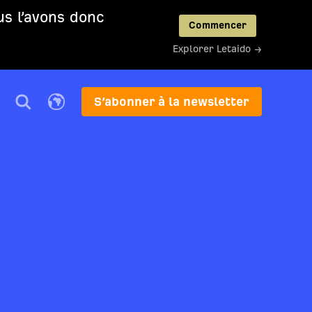
us l’avons donc
Commencer
Explorer Letaido →
S’abonner à la newsletter