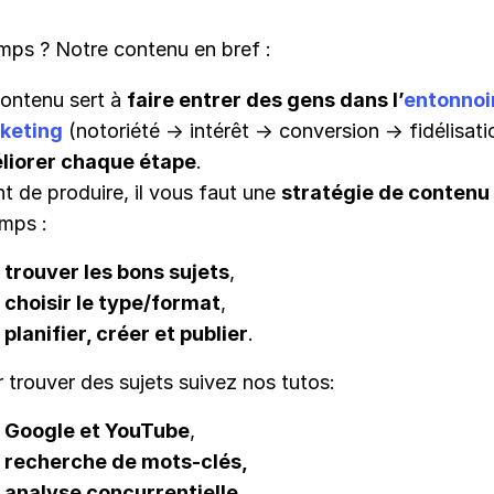
emps ? Notre contenu en bref :
ontenu sert à
faire entrer des gens dans l’
entonnoi
keting
(notoriété → intérêt → conversion → fidélisati
liorer chaque étape
.
t de produire, il vous faut une
stratégie de contenu
mps :
trouver les bons sujets
,
choisir le type/format
,
planifier, créer et publier
.
 trouver des sujets suivez nos tutos:
Google et YouTube
,
recherche de mots-clés,
analyse concurrentielle…