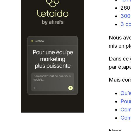
260 
300
3 c
Nous avo
mis en pl
Dans ce 
par étap
Mais com
Qu’e
Pour
Com
Comm