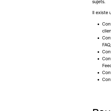
sujets.
Il existe
Cont
clie
Cont
FAQ
Cont
Cont
Fee
Cont
Cont