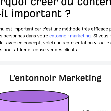
rquoi créer du conte
-il important ?
nu est impor­tant car c’est une méth­ode très effi­cace 
des per­son­nes dans votre
enton­noir mar­ket­ing
. Si vous 
li­er avec ce con­cept, voici une représen­ta­tion visuelle
s pour attir­er et conserver des clients.