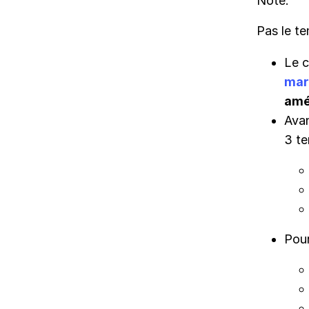
Note.
Pas le t
Le c
mar
amé
Avan
3 te
Pour