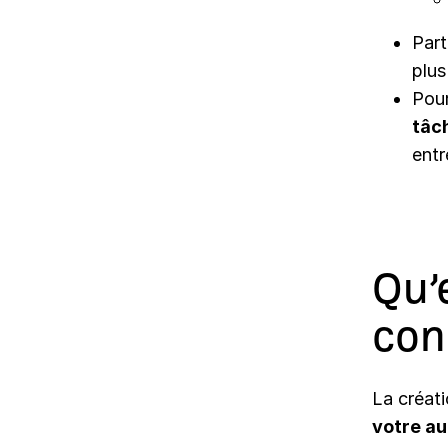
Par
plus
Pour
tâc
entr
Qu’
con
La créa­t
votre au