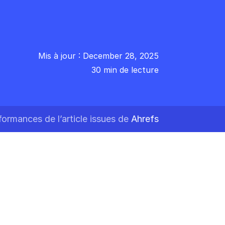
Mis à jour : December 28, 2025
30 min de lecture
formances de l’article issues de
Ahrefs