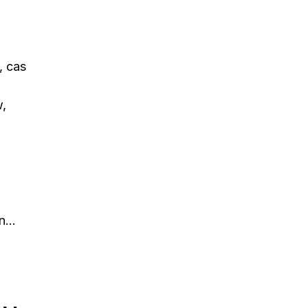
, cas
w,
in…