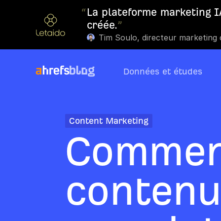
“
La plateforme marketing IA
créée.
”
Tim Soulo, directeur marketing
Données et études
Content Marketing
Commen
contenu 