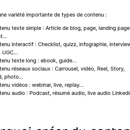
 une variété importante de types de contenu :
enu texte simple : Article de blog, page, landing page
nt…
enu interactif : Checklist, quizz, infographie, intervie
, UGC…
enu texte long : ebook, guide…
enu réseaux sociaux : Carrousel, vidéo, Reel, Story,
d, photo…
enu vidéos : webinar, live, replay…
enu audio : Podcast, résumé audio, live audio Linked