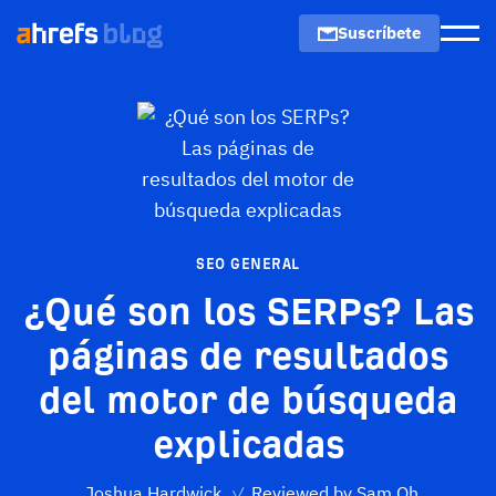
Suscríbete
Men
SEO GENERAL
¿Qué son los SERPs? Las
páginas de resultados
del motor de búsqueda
explicadas
Joshua Hardwick
✓
Reviewed by
Sam Oh