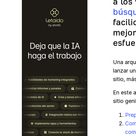
a los
búsq
facil
mejor
esfue
Una arqui
lanzar u
sitio, más
En este a
sitio gen
Prep
Com
com