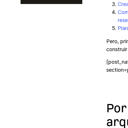
Crea
Comp
rese
Plan
Pero, pr
construir
[post_na
section=
Por
arq