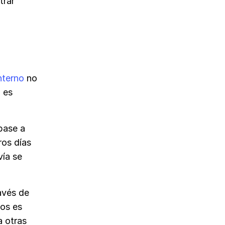
trar
nterno
no
o es
base a
ros días
vía se
avés de
nos es
a otras