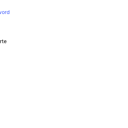
word
rte
"