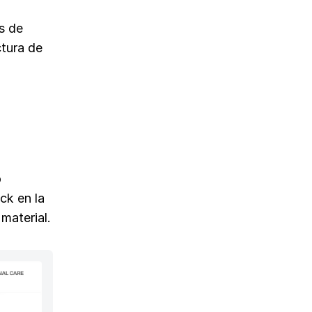
s de
ctura de
o
ck en la
material.