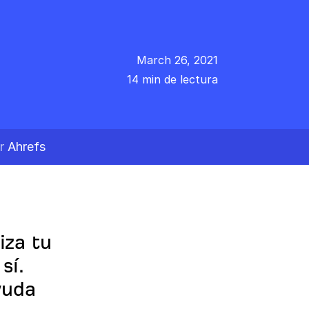
March 26, 2021
14 min de lectura
or
Ahrefs
iza tu
sí.
yuda