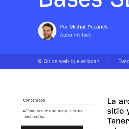
Por
Michal Pecánek
Autor invitado
6
Sitios web que enlazan
Dato
La ar
Contenidos
sitio
Cómo crear una arquitectura
web sólida
Tener