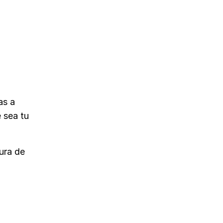
as a
 sea tu
tura de