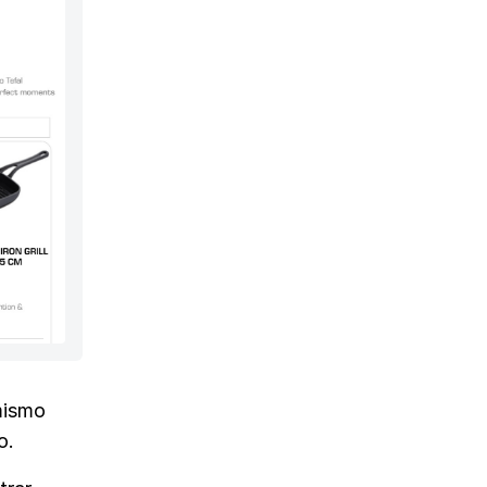
mismo
o.