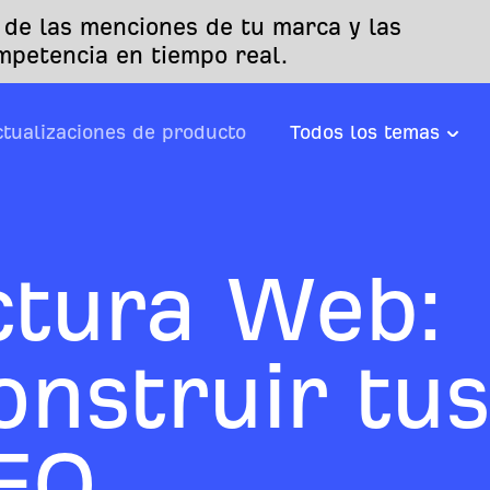
 de las menciones de tu marca y las
mpetencia en tiempo real.
ctualizaciones de producto
Todos los temas
ctura Web:
nstruir tus
EO