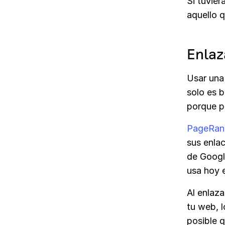
Si tuvie
aquello q
Enlaz
Usar una
solo es b
porque pe
PageRan
sus enlac
de Googl
usa hoy 
Al enlaza
tu web, l
posible 