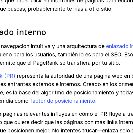
ras que hacer click en montones de páginas para encon
ue buscas, probablemente te irías a otro sitio.
ado interno
 navegación intuitiva y una arquitectura de
enlazado i
ueno para los usuarios, también lo es para el SEO. Es
rmite que el PageRank se transfiera por tu sitio.
k (PR)
representa la autoridad de una página web en 
es entrantes externos e internos. Creado en los prime
e, es la base del algoritmo de posicionamiento y toda
en día como
factor de posicionamiento
.
r páginas relevantes influyes en cómo el PR fluye a tr
o que quiere decir que las páginas con más links inter
que posicionen mejor. No intentes trucar—enlaza solo 