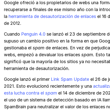
Google ofreció a los propietarios de webs una form
recuperarse a finales de ese mismo año con la intr
la
herramienta de desautorización de enlaces
el 16 
de 2012.
Cuando
Penguin 4.0
se lanzó el 23 de septiembre d
supuso un cambio positivo en la forma en que Goog
gestionaba el
spam
de enlaces. En vez de perjudicar
webs, empezó a devaluar los enlaces
spam.
Esto t
significó que la mayoría de los sitios ya no necesita
herramienta de desautorización.
Google lanzó el primer
Link Spam Update
el 26 de j
2021. Esto evolucionó recientemente y una
actualiz
esta lucha contra el
spam
el 14 de diciembre de 20
el uso de un sistema de detección basado en IA ll
SpamBrain para neutralizar el valor de los enlaces n