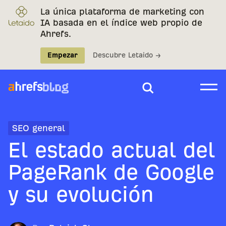
La única plataforma de marketing con
IA basada en el índice web propio de
Ahrefs.
Empezar
Descubre Letaido →
SEO general
El estado actual del
PageRank de Google
y su evolución