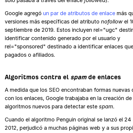
solo pasaba a través del enlace
followed
).
Google agregó
un par de atributos de enlace
más qu
versiones más específicas del atributo
nofollow
el 1
septiembre de 2019. Estos incluyen rel="ugc" desti
identificar contenido generado por el usuario y
rel="sponsored" destinado a identificar enlaces qu
pagados o afiliados.
Algoritmos contra el
spam
de enlaces
A medida que los SEO encontraban formas nuevas d
con los enlaces, Google trabajaba en la creación de
algoritmos nuevos para detectar este
spam.
Cuando el algoritmo Penguin original se lanzó el 24 
2012, perjudicó a muchas páginas web y a sus propi