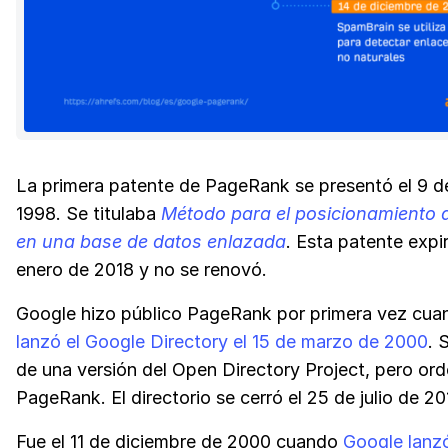
La primera patente de PageRank se presentó el 9 d
1998. Se titulaba
Método para el posicionamiento 
en una base de datos enlazada
. Esta patente expi
enero de 2018 y no se renovó.
Google hizo público PageRank por primera vez cu
lanzó el Google Directory el 15 de marzo de 2000
. 
de una versión del Open Directory Project, pero or
PageRank. El directorio se cerró el 25 de julio de 20
Fue el 11 de diciembre de 2000 cuando
Google lanz