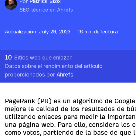
Por
Patrick Stox
SEO técnico en Ahrefs
Actualización: July 29, 2023
16 min de lectura
10
Sitios web que enlazan
Datos sobre el rendimiento del artículo
proporcionados por
Ahrefs
PageRank (PR) es un algoritmo de Google
mejora la calidad de los resultados de b
utilizando enlaces para medir la importan
una página web. Para ello, considera los 
como votos, partiendo de la base de que l