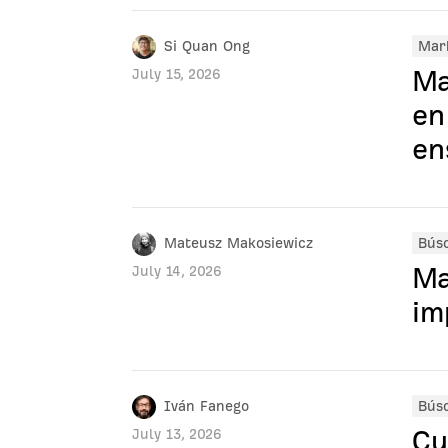
Si Quan Ong
Mark
Ma
July 15, 2026
en
en
Mateusz Makosiewicz
Bús
Ma
July 14, 2026
im
Iván Fanego
Bús
Cu
July 13, 2026