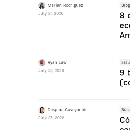
Marian Rodriguez
Blog
8 
July 27, 2026
ec
Am
Ryan Law
Estu
9 
July 25, 2026
(c
Despina Gavoyannis
Bús
Có
July 23, 2026
co