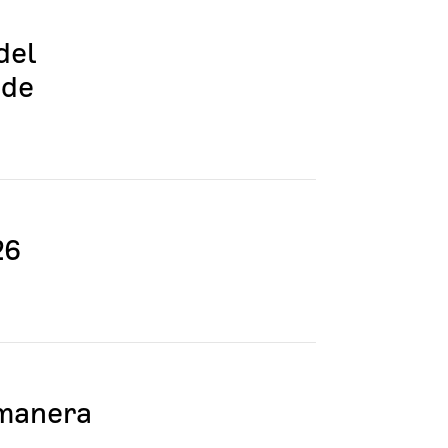
del
 de
26
 manera