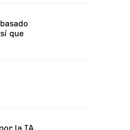
 basado
sí que
por la IA