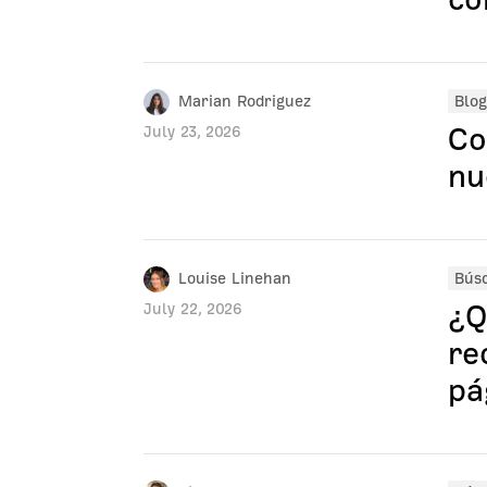
Marian Rodriguez
Blog
Co
July 23, 2026
nu
Louise Linehan
Bús
¿Q
July 22, 2026
re
pá