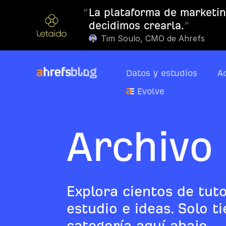
“
La plataforma de marketin
decidimos crearla.
”
Tim Soulo, CMO de Ahrefs
Datos y estudios
A
Evolve
Archivo 
Explora cientos de tuto
estudio e ideas. Solo t
categoría aquí abajo.