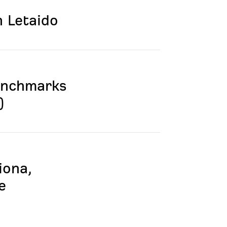
n Letaido
enchmarks
)
iona,
e