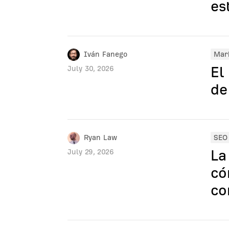
es
Iván Fanego
Mark
El
July 30, 2026
de
Ryan Law
SEO
La
July 29, 2026
có
co