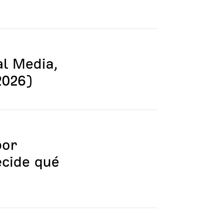
al Media,
2026)
por
ecide qué