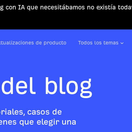
g con IA que necesitábamos no existía todav
ctualizaciones de producto
Todos los temas
del blog
riales, casos de
ienes que elegir una