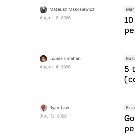
Mateusz Makosiewicz
Mark
10
August 6, 2026
pe
Louise Linehan
Bús
5 
August 4, 2026
(c
Ryan Law
Estu
Go
July 31, 2026
pe