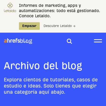
Informes de marketing, apps y
automatizaciones: todo está gestionado.
Conoce Letaido.
Empezar
Descubre Letaido →
Archivo del blog
Explora cientos de tutoriales, casos de
estudio e ideas. Solo tienes que elegir
una categoría aquí abajo.