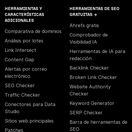
HERRAMIENTAS Y
HERRAMIENTAS DE SEO
CARACTERÍSTICAS
GRATUITAS →
ADICIONALES
Ahrefs gratis
Comparativa de dominios
Comprobador de
Análisis por lotes
Visibilidad IA
Link Intersect
Herramientas de IA para
redacción
Content Gap
Backlink Checker
Alertas por correo
electrónico
Broken Link Checker
SEO Checker
Website Authority
Checker
Traffic Checker
Keyword Generator
Conectores para Data
Studio
SERP Checker
Sitios web principales
Barra de herramientas de
SEO
Patches