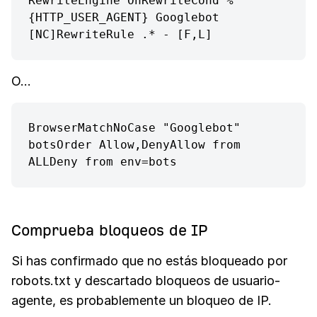
RewriteEngine OnRewriteCond %
{HTTP_USER_AGENT} Googlebot 
[NC]RewriteRule .* - [F,L]
O…
BrowserMatchNoCase "Googlebot" 
botsOrder Allow,DenyAllow from 
ALLDeny from env=bots
Comprueba bloqueos de IP
Si has confirmado que no estás bloqueado por
robots.txt y descartado bloqueos de usuario-
agente, es probablemente un bloqueo de IP.