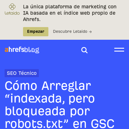
La única plataforma de marketing con
IA basada en el índice web propio de
Ahrefs.
Empezar
Descubre Letaido →
SEO Técnico
Cómo Arreglar
“indexada, pero
bloqueada por
robots.txt” en GSC