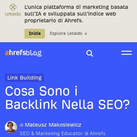
L'unica piattaforma di marketing basata
sull'IA e sviluppata sull'indice web
proprietario di Ahrefs.
Inizia
Esplora Letaido →
Link Building
Cosa Sono i
Backlink Nella SEO?
di
Mateusz Makosiewicz
SEO & Marketing Educator di Ahrefs