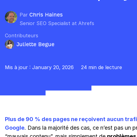
Par
Chris Haines
Senior SEO Specialist at Ahrefs
Contributeurs
Juliette Begue
Mis à jour : January 20, 2026
24 min de lecture
Plus de 90 % des pages ne reçoivent aucun traf
Google
. Dans la majorité des cas, ce n’est pas un 
“mauvais contenu”, mais simplement de
problèmes