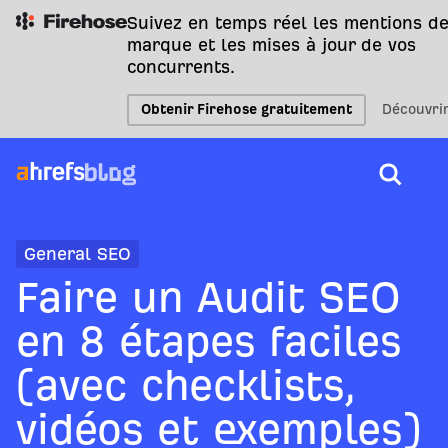
Suivez en temps réel les mentions de
marque et les mises à jour de vos
concurrents.
Obtenir Firehose gratuitement
Découvri
General SEO
Faire un Audit SEO
en 8 étapes faciles
(avec checklists,
vidéos et exemples)