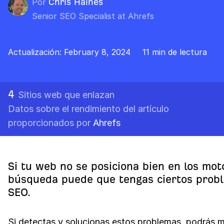
Por
Chris Haines
Senior SEO Specialist at Ahrefs
Actualización: February 8, 2024
11 min de lectura
4
Sitios web que enlazan
Datos sobre el rendimiento del artículo
proporcionados por
Ahrefs
Si tu web no se posiciona bien en los mot
búsqueda puede que tengas ciertos prob
SEO.
Si detectas y solucionas estos problemas, podrás m