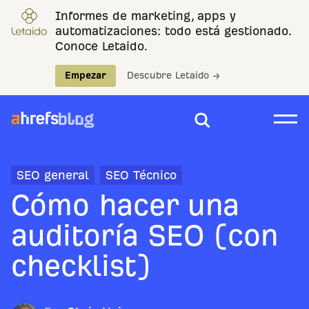
Informes de marketing, apps y
automatizaciones: todo está gestionado.
Conoce Letaido.
Empezar
Descubre Letaido →
SEO general
SEO Técnico
Cómo hacer una
auditoría SEO (con
checklist)