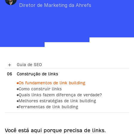
Diretor de Marketing da Ahrefs
Guia de SEO
06
01
Como funcionamos motores de pesquisa
Construção de links
Os fundamentos de link building
02
Fundamentos de SEO
Como construir links
Quais links fazem diferença de verdade?
03
Pesquisa por palavras-chave
Melhores estratégias de link building
04
Conteúdo de SEO
Ferramentas de link building
07
SEO técnico
05
SEO na página
08
SEO local
Você está aqui porque precisa de links.