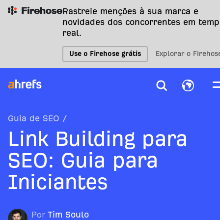
Rastreie menções à sua marca e
novidades dos concorrentes em temp
real.
Use o Firehose grátis
Explorar o Firehos
Guia de SEO
/
Link Building para
SEO: Guia para
Iniciantes
Por
Tim Soulo