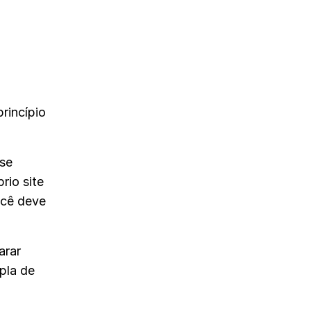
rincípio
 se
rio site
ocê deve
arar
pla de