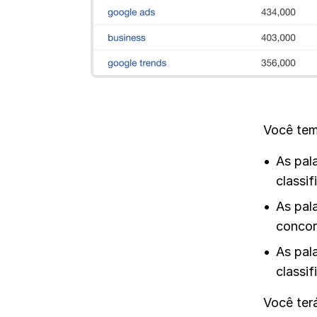
Você tem
As pal
classi
As pal
concor
As pal
classi
Você ter