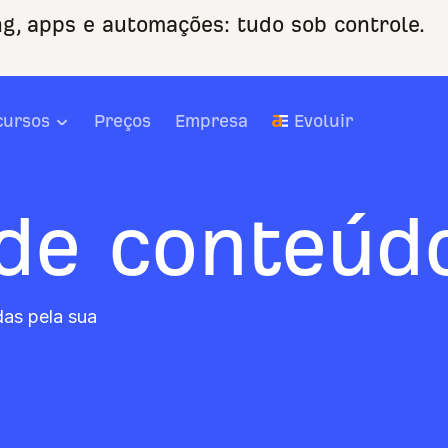
ng, apps e automações: tudo sob controle.
cursos
Preços
Empresa
Evoluir
de conteúd
as pela sua