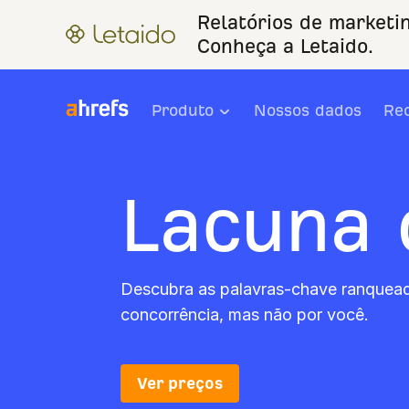
Relatórios de marketi
Conheça a Letaido.
Produto
Nossos dados
Re
Lacuna 
Descubra as palavras-chave ranquead
concorrência, mas não por você.
Ver preços