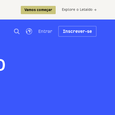
Explore o Letaido →
Vamos começar
Entrar
Inscrever-se
o