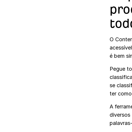
pro
tod
O Conten
acessíve
é bem si
Pegue to
classific
se classi
ter como
A ferram
diversos
palavras