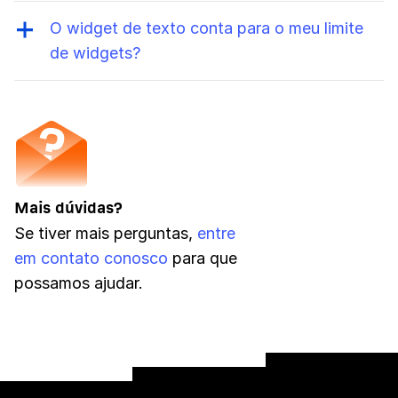
entregues por e-mail, então os destinatários
O widget de texto conta para o meu limite
não precisam de um login da Ahrefs.
de widgets?
Não. Os widgets de texto servem apenas
para formatação e não buscam métricas,
então não contam para o seu limite.
Mais dúvidas?
Se tiver mais perguntas,
entre
em contato conosco
para que
possamos ajudar.