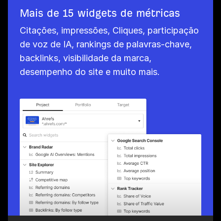
Mais de 15 widgets de métricas
Citações, impressões, Cliques, participação
de voz de IA, rankings de palavras-chave,
backlinks, visibilidade da marca,
desempenho do site e muito mais.