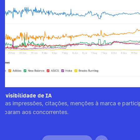
e visibilidade de IA
suas impressões, citações, menções à marca e partic
omparam aos concorrentes.