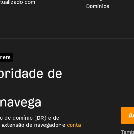
atualizado com
Domínios
refs
oridade de
 navega
A
ão de domínio (DR) e de
a extensão de navegador e
conta
Tamb