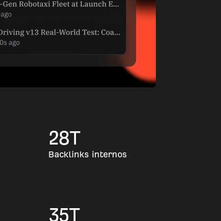
28
T
Backlinks internos
35
T