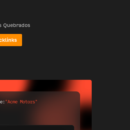
ks Quebrados
cklinks