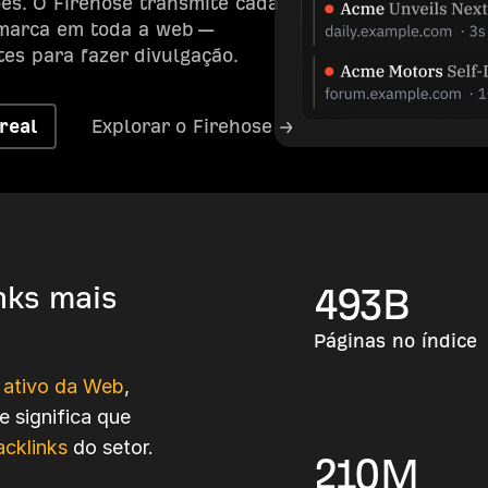
s. O Firehose transmite cada
marca em toda a web —
es para fazer divulgação.
real
Explorar o Firehose →
nks mais
493
B
Páginas no índice
 ativo da Web
,
e significa que
cklinks
do setor.
210
M