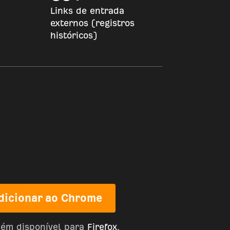
Links de entrada
externos (registros
históricos)
dicionar ao Chrome
ém disponível para
Firefox
.