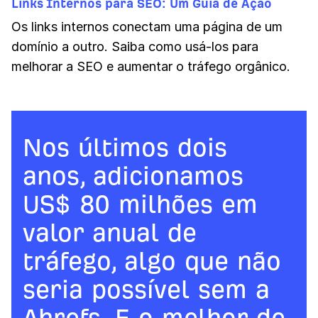
Links Internos para SEO: Um Guia de Ação
Os links internos conectam uma página de um
domínio a outro. Saiba como usá-los para
melhorar a SEO e aumentar o tráfego orgânico.
Nos últimos dois
anos, adicionamos
US$ 80 milhões em
valor anual de
tráfego, algo que não
seria possível sem a
Ahrefs. E o melhor de