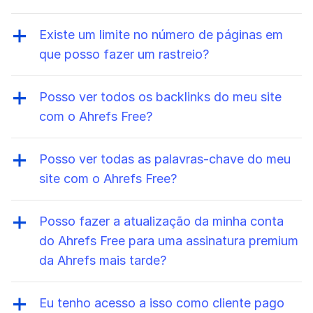
Você pode usar o Ahrefs Free em um número
ilimitado de
sites verificados
.
Existe um limite no número de páginas em
que posso fazer um rastreio?
Sim, você recebe 5.000 créditos de rastreio
por projeto verificado por mês. Esses
Posso ver todos os backlinks do meu site
créditos são usados apenas quando você
com o Ahrefs Free?
rastreia uma página HTML com código de
Sim, você poderá ver até 1.000 links de
status 200, portanto, outros URLs, como
entrada de uma vez e usar nossas poderosas
Posso ver todas as palavras-chave do meu
URLs quebrados, redirecionamentos ou
opções de classificação e filtragem para
site com o Ahrefs Free?
qualquer recurso não-HTML, não são
listar facilmente os dados de links de
Sim, você poderá ver até 1.000 palavras-
contados.
entrada mais importantes.
chave de uma vez e usar nossas opções de
Posso fazer a atualização da minha conta
classificação e filtragem para descobrir
do Ahrefs Free para uma assinatura premium
palavras-chave para as quais você tem um
da Ahrefs mais tarde?
bom posicionamento.
Sim. Na sua conta do Ahrefs Free, é possível
cadastrar-se em um pacote premium da
Eu tenho acesso a isso como cliente pago