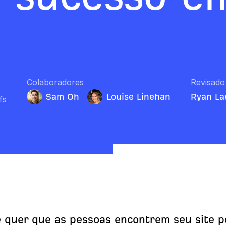
Colaboradores
Revisado
Sam Oh
Louise Linehan
Ryan L
fs
 quer que as pessoas encontrem seu site p