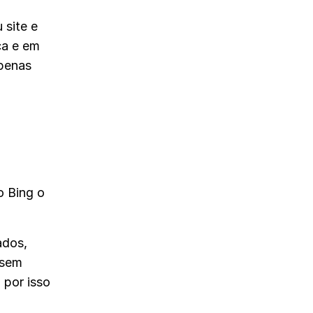
 site e
ca e em
apenas
o Bing o
ados,
 sem
 por isso