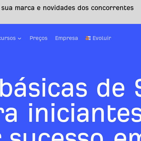
 sua marca e novidades dos concorrentes
cursos
Preços
Empresa
Evoluir
básicas de 
a iniciante
r sucesso e