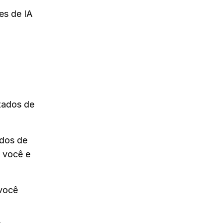
es de IA
tados de
ados de
 você e
 você