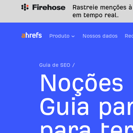
Rastreie menções à
em tempo real.
Produto
Nossos dados
Re
Guia de SEO
/
Noções 
Guia par
para te