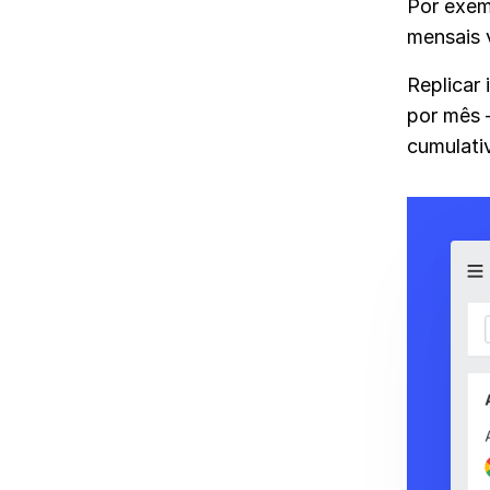
Por exem
mensais 
Replicar
por mês 
cumulati