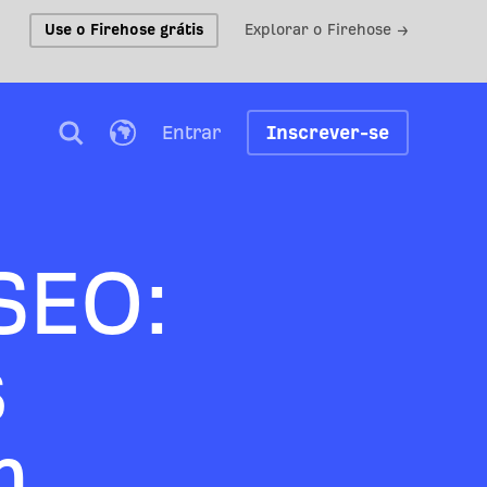
Use o Firehose grátis
Explorar o Firehose →
Entrar
Inscrever-se
SEO:
s
m