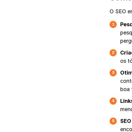
O SEO en
Pesq
1
pes
perg
Cria
2
os t
Otim
3
cont
boa 
Link
4
menç
SEO 
5
enco