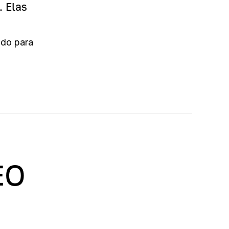
. Elas
udo para
EO