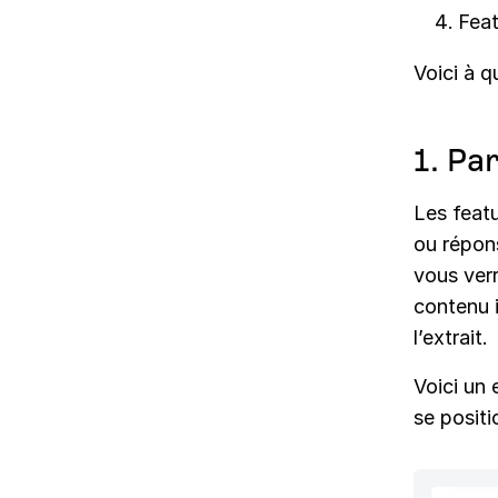
Feat
Voici à q
1. Pa
Les feat
ou répons
vous ver
contenu 
l’extrait.
Voici un
se positi