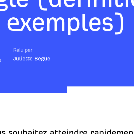
t exemples)
Relu par
Juliette Begue
s
us souhaitez atteindre rapidemen