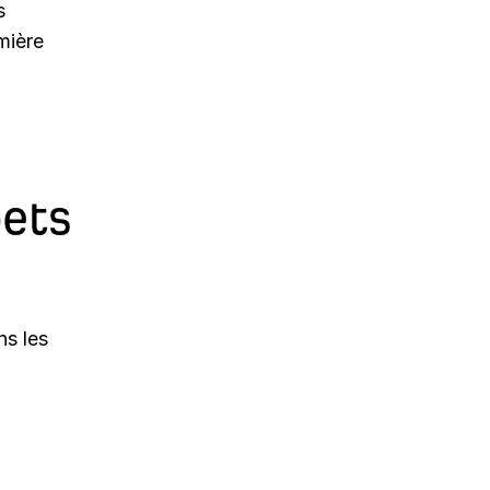
s
mière
pets
ns les