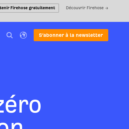
tenir Firehose gratuitement
Découvrir Firehose →
S’abonner à la newsletter
zéro
on,