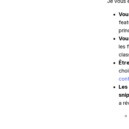
Je vous 
Vou
feat
prin
Vou
les 
clas
Être
choi
con
Les
sni
a ré