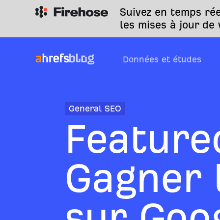
Suivez en temps rée
les mises à jour de
Données et études
General SEO
Feature
Gagner 
sur Goog