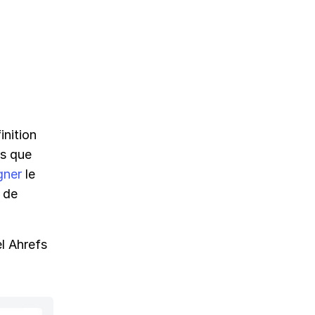
inition
ts que
gner
le
 de
l Ahrefs