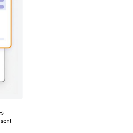
es
 sont