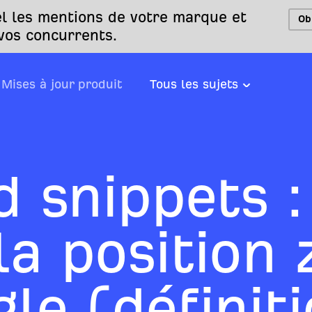
l les mentions de votre marque et
Ob
 vos concurrents.
Mises à jour produit
Tous les sujets
d snippets :
la position 
le (définiti