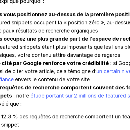
explique pourquoi :
s vous positionnez au-dessus de la première posit
ured snippets occupent la « position zéro », au-dessu
cipaux résultats de recherche organiques
s occupez une plus grande part de l’espace de re
featured snippets étant plus imposants que les liens b
siques, votre contenu attire davantage de regards
 cité par Google renforce votre crédibilité
: si Goo
si de citer votre article, cela témoigne d’
un certain ni
fiance
envers le contenu de votre site
 requêtes de recherche comportent souvent des f
ppets
: notre
étude portant sur 2 millions de featured 
vélé que :
12,3 % des requêtes de recherche comportent un fea
snippet