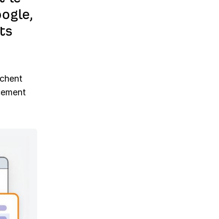
ogle,
ts
ichent
acement