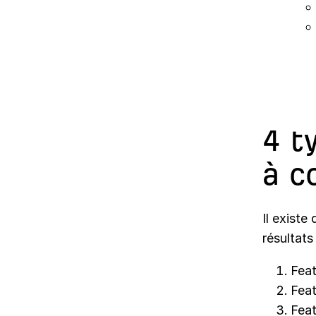
4 t
à c
Il existe
résultat
Feat
Feat
Feat