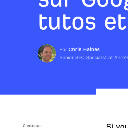
tutos e
Par
Chris Haines
Senior SEO Specialist at Ahref
Si vo
Contenus