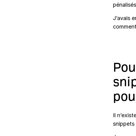
pénalisé
J’avais e
comment l
Pou
sni
pou
Il n’exi
snippets 