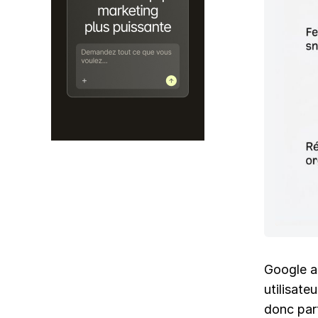
Google a
utilisate
donc part