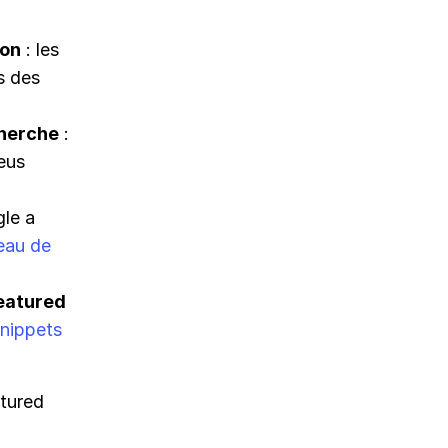
ion
: les
s des
cherche
:
leus
gle a
veau de
eatured
snippets
tured