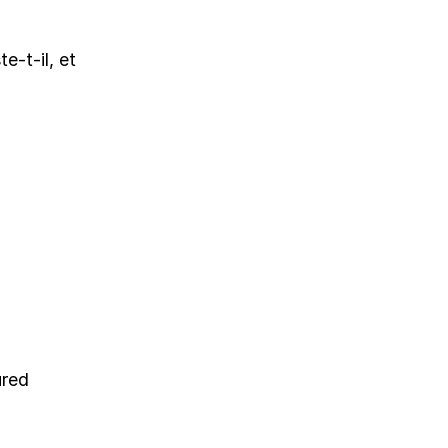
e-t-il, et
ured