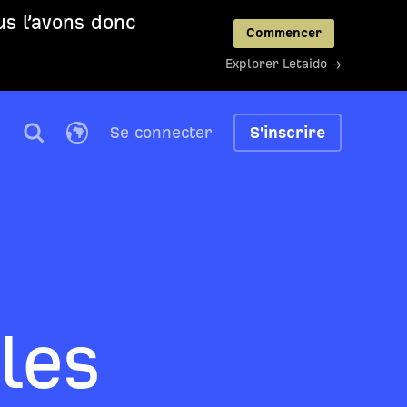
us l’avons donc
Commencer
Explorer Letaido →
Se connecter
S'inscrire
les