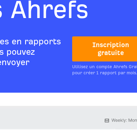
 Ahrefs
es en rapports
Inscription
s pouvez
gratuite
envoyer
Utilisez un compte Ahrefs Gra
pour créer 1 rapport par mois