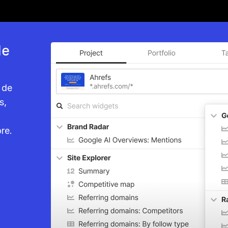
de
t de
s,
re.