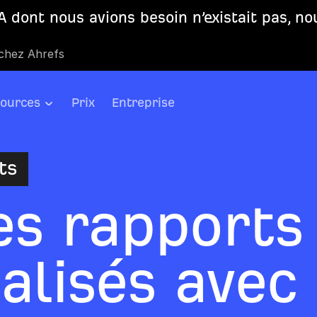
 dont nous avions besoin n’existait pas, no
 chez Ahrefs
ources
Prix
Entreprise
ts
es rapports
alisés avec 