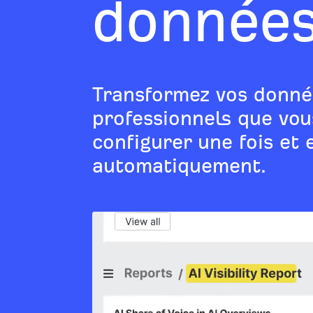
données
Transformez vos donné
professionnels que vou
configurer une fois et 
automatiquement.