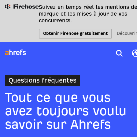
Suivez en temps réel les mentions de
marque et les mises à jour de vos
concurrents.
Obtenir Firehose gratuitement
Découvri
Questions fréquentes
Tout ce que vous
avez toujours voulu
savoir sur Ahrefs