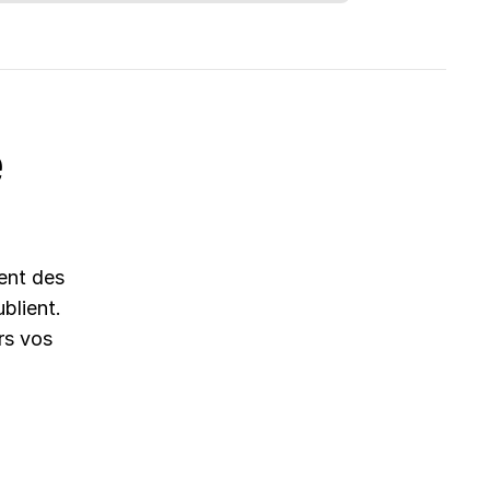
e
éent des
blient.
rs vos