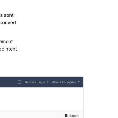
es sont
écouvert
lement
pointent