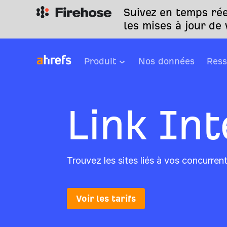
Suivez en temps rée
les mises à jour de
Produit
Nos données
Ress
Link Int
Trouvez les sites liés à vos concurren
Voir les tarifs