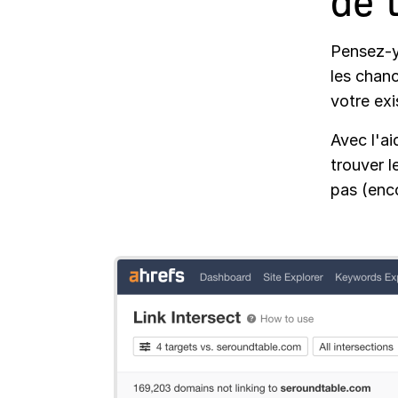
de 
Pensez-y 
les chanc
votre exi
Avec l'ai
trouver l
pas (enc