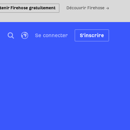
tenir Firehose gratuitement
Découvrir Firehose →
Se connecter
S'inscrire