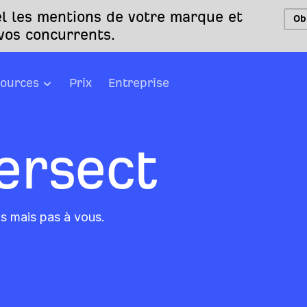
l les mentions de votre marque et
Ob
 vos concurrents.
ources
Prix
Entreprise
ersect
ts mais pas à vous.