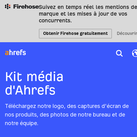
Suivez en temps réel les mentions de
marque et les mises à jour de vos
concurrents.
Obtenir Firehose gratuitement
Découvri
Kit média
d'Ahrefs
Téléchargez notre logo, des captures d'écran de
nos produits, des photos de notre bureau et de
notre équipe.