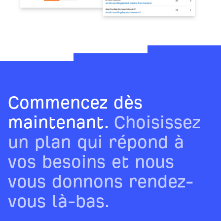
Commencez dès
maintenant.
Choisissez
un plan qui répond à
vos besoins et nous
vous donnons rendez-
vous là-bas.