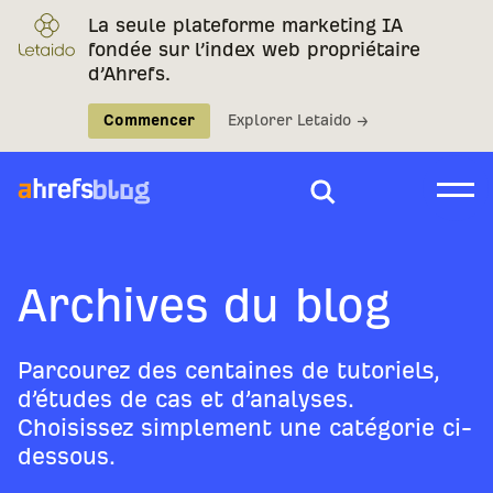
La seule plateforme marketing IA
fondée sur l’index web propriétaire
d’Ahrefs.
Commencer
Explorer Letaido →
Archives du blog
Parcourez des centaines de tutoriels,
d’études de cas et d’analyses.
Choisissez simplement une catégorie ci-
dessous.