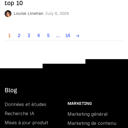
top 10
Louise Linehan
July 6, 2026
1
2
3
4
5
...
14
→
Blog
Données et études
MARKETING
Recherche IA
Marketing général
Mises à jour produit
Marketing de contenu