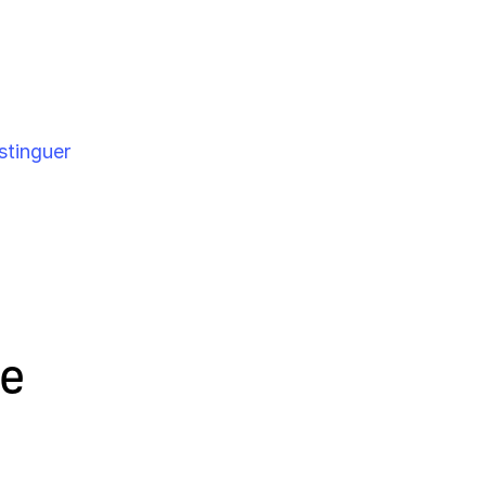
stinguer
de