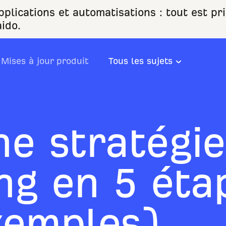
plications et automatisations : tout est pr
ido.
Mises à jour produit
Tous les sujets
ne stratégie
ng en 5 éta
xemples)