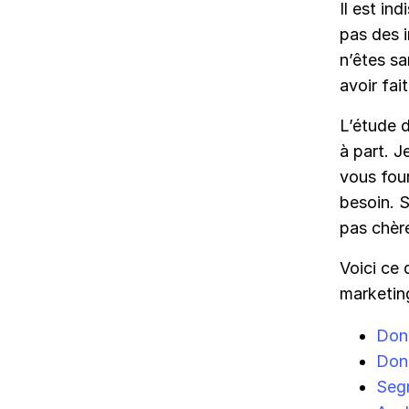
Il est in
pas des i
n’êtes sa
avoir fai
L’étude d
à part. J
vous four
besoin. 
pas chèr
Voici ce 
marketin
Donn
Donn
Seg