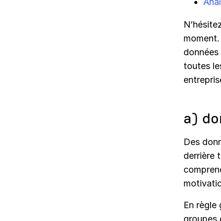
Anal
N’hésite
moment. 
données p
toutes l
entrepris
a) do
Des donn
derrière 
comprendr
motivati
En règle 
groupes d