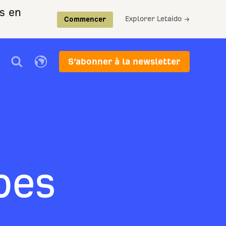
is en
Explorer Letaido →
Commencer
S’abonner à la newsletter
pes