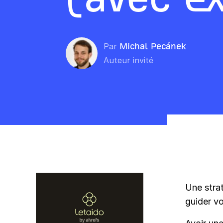
Par
Michal Pecánek
Auteur invité
Une strat
guider vo