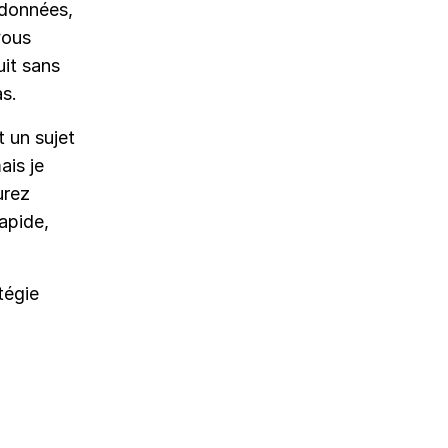
 données,
vous
uit sans
as.
t un sujet
ais je
urez
apide,
tégie