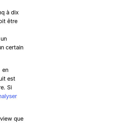
q à dix
it être
 un
n certain
) en
uit est
e. Si
nalyser
rview que