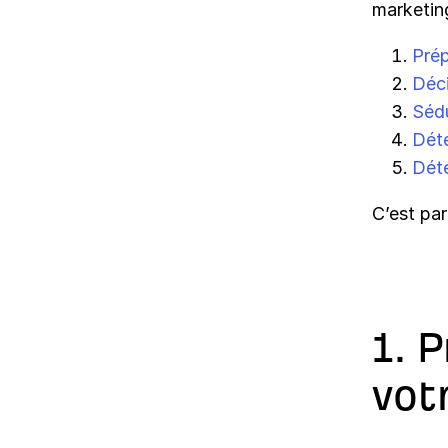
marketing
Prép
Déci
Sédu
Déte
Déte
C’est part
1. 
vot