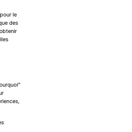
pour le
nque des
obtenir
lles
pourquoi”
ur
riences,
es