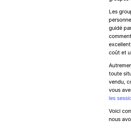
Les grou
personnes
guidé par
comment o
excellen
coût et u
Autrement
toute sit
vendu, c
vous ave
les sessi
Voici co
nous avon