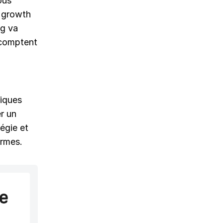
ous
 growth
ng va
 comptent
tiques
r un
tégie et
ermes.