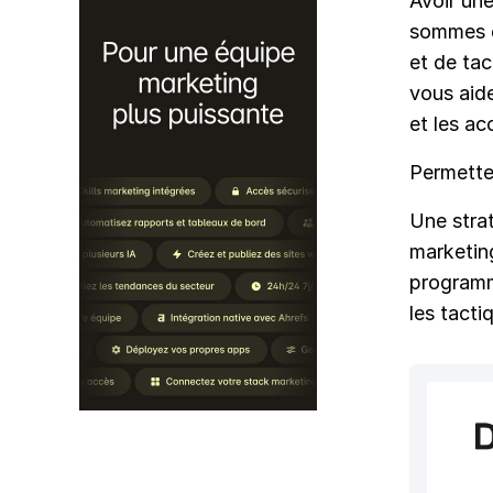
Avoir une
sommes e
et de ta
vous aid
et les ac
Permette
Une strat
marketin
programme
les tacti