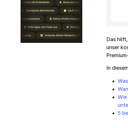
Das hilf
unser ko
Premium-
In diesem
Was
Waru
Wie 
unte
5 be