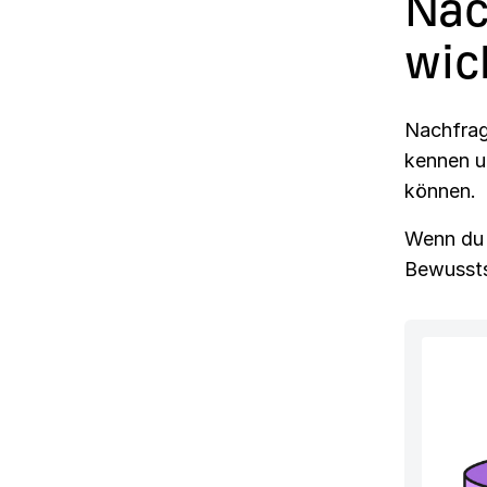
Nac
wic
Nachfrag
kennen u
können.
Wenn du 
Bewussts