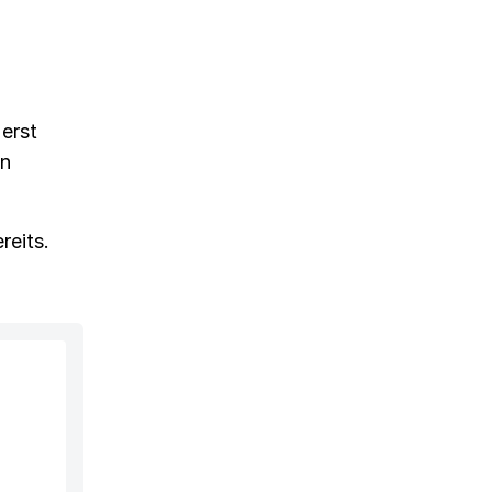
 erst
en
reits.