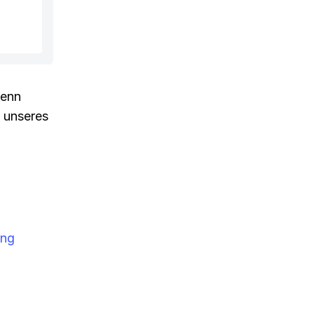
denn
n unseres
ung