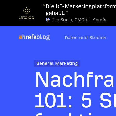
“
Die KI-Marketingplattform,
gebaut.
”
Tim Soulo, CMO bei Ahrefs
Daten und Studien
General Marketing
Nachfra
101: 5 S