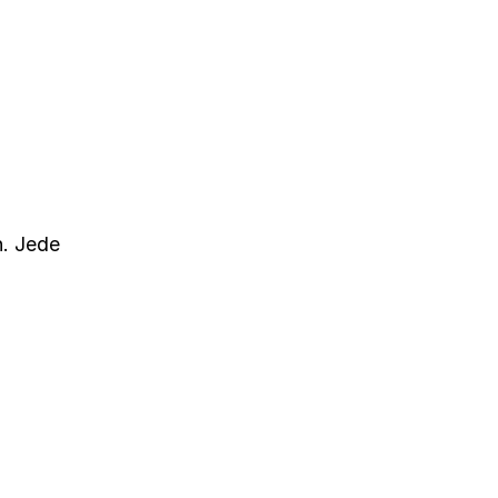
d
n. Jede