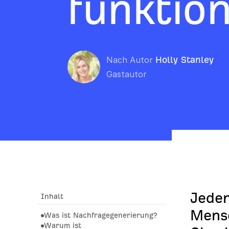
funktio
Nach Autor
Holly Stanley
Gastautor
Jede
Inhalt
Mensc
Was ist Nachfragegenerierung?
Warum ist