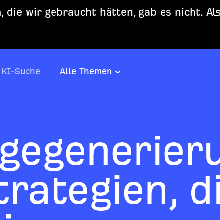
 die wir gebraucht hätten, gab es nicht. Al
KI-Suche
Alle Themen
gegenerier
trategien, d