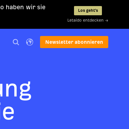
so haben wir sie
Los geht's
Letaido entdecken →
Newsletter abonnieren
ung
ie