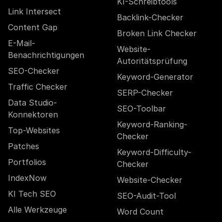
KI-Schreibtools
Link Intersect
Backlink-Checker
Content Gap
Broken Link Checker
E-Mail-
Website-
Benachrichtigungen
Autoritätsprüfung
SEO-Checker
Keyword-Generator
Traffic Checker
SERP-Checker
Data Studio-
SEO-Toolbar
Konnektoren
Keyword-Ranking-
Top-Websites
Checker
Patches
Keyword-Difficulty-
Portfolios
Checker
IndexNow
Website-Checker
KI Tech SEO
SEO-Audit-Tool
Alle Werkzeuge
Word Count