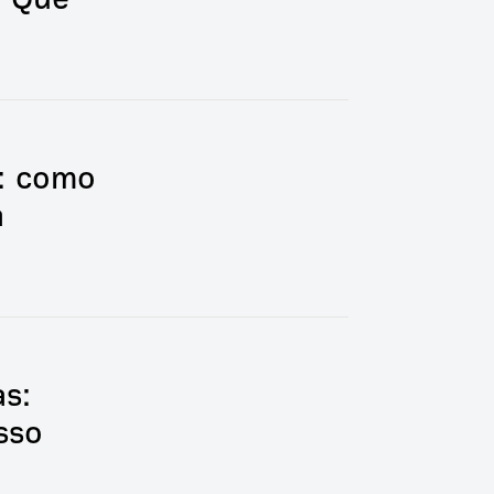
s: como
a
s:
sso