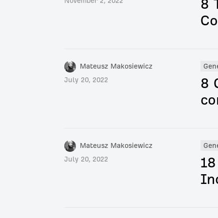
8 
November 2, 2022
Co
Mateusz Makosiewicz
Gen
8 
July 20, 2022
co
Mateusz Makosiewicz
Gen
18
July 20, 2022
In