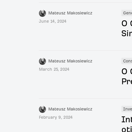
Mateusz Makosiewicz
Gen
O 
June 14, 2024
Si
Mateusz Makosiewicz
Cons
O 
March 25, 2024
Pr
Mateusz Makosiewicz
Inve
In
February 9, 2024
ot