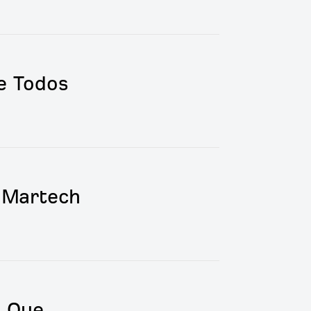
e Todos
 Martech
O Que