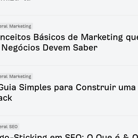
eral Marketing
nceitos Básicos de Marketing qu
 Negócios Devem Saber
eral Marketing
Guia Simples para Construir uma
ack
eral SEO
go-Sticking em SEO: O Que é & 