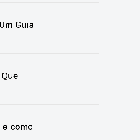
 Um Guia
 Que
é e como