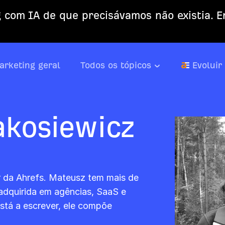
 com IA de que precisávamos não existia. En
arketing geral
Todos os tópicos
Evoluir
kosiewicz
r da Ahrefs. Mateusz tem mais de
adquirida em agências, SaaS e
tá a escrever, ele compõe