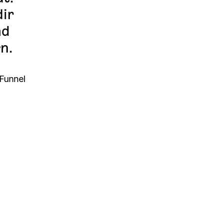
dir
nd
n.
-Funnel