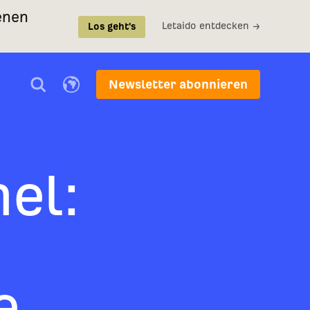
enen
Letaido entdecken →
Los geht's
Newsletter abonnieren
el:
e