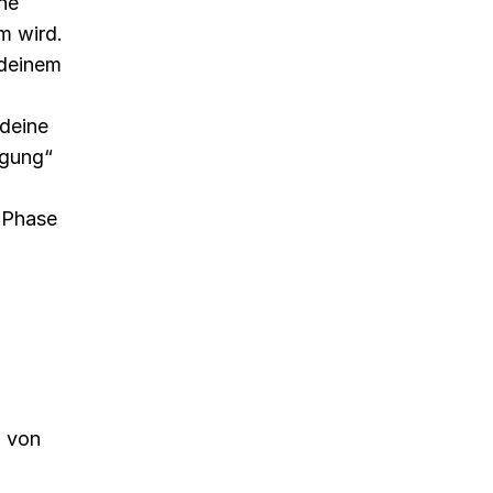
ne
m wird.
 deinem
 deine
ägung“
 Phase
.
l von