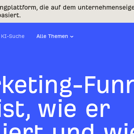
ingplattform, die auf dem unternehmenseig
asiert.
KI-Suche
Alle Themen
keting-Funn
st, wie er
niert und wi