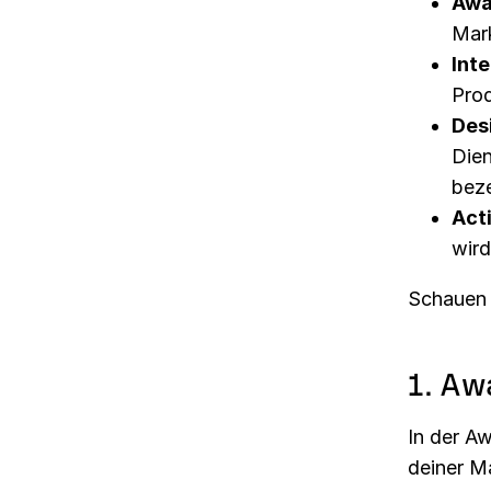
Awa
Mark
Inte
Prod
Des
Dien
beze
Act
wird
Schauen 
1. Aw
In der A
deiner M