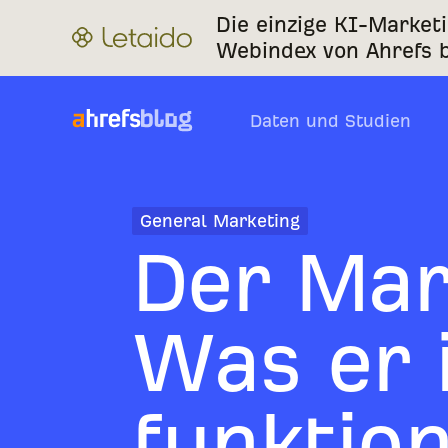
Die einzige KI-Market
Webindex von Ahrefs b
Daten und Studien
General Marketing
Der Mar
Was er i
funktio