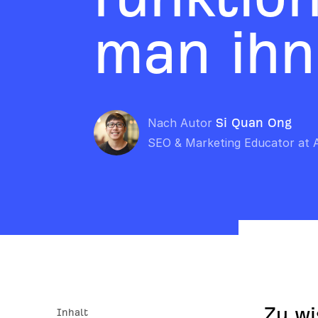
man ihn 
Nach Autor
Si Quan Ong
SEO & Marketing Educator at 
Zu wi
Inhalt