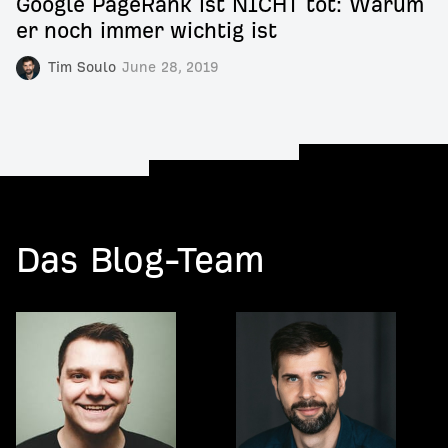
Google PageRank ist NICHT tot: Warum
er noch immer wichtig ist
Tim Soulo
June 28, 2019
Das Blog-Team