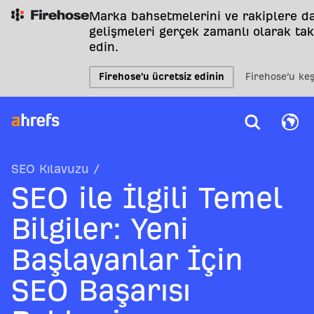
Marka bahsetmelerini ve rakiplere da
gelişmeleri gerçek zamanlı olarak tak
edin.
Firehose'u ücretsiz edinin
Firehose’u ke
SEO Kılavuzu
/
SEO ile İlgili Temel
Bilgiler: Yeni
Başlayanlar İçin
SEO Başarısı