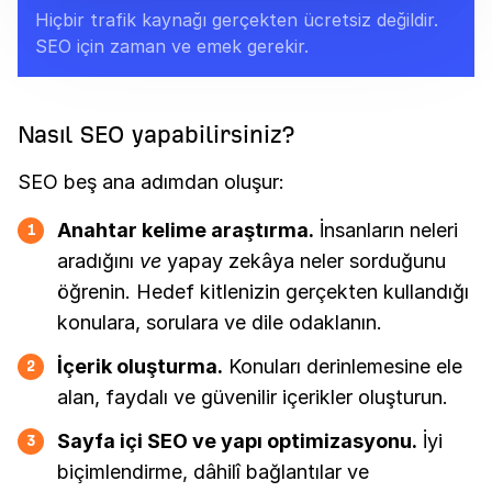
Hiçbir trafik kaynağı gerçekten ücretsiz değildir.
SEO için zaman ve emek gerekir.
Nasıl SEO yapabilirsiniz?
SEO beş ana adımdan oluşur:
Anahtar kelime araştırma.
İnsanların neleri
1
aradığını
ve
yapay zekâya neler sorduğunu
öğrenin. Hedef kitlenizin gerçekten kullandığı
konulara, sorulara ve dile odaklanın.
İçerik oluşturma.
Konuları derinlemesine ele
2
alan, faydalı ve güvenilir içerikler oluşturun.
Sayfa içi SEO ve yapı optimizasyonu.
İyi
3
biçimlendirme, dâhilî bağlantılar ve