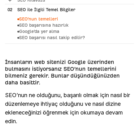
SEO Kılavuzu
01
02
Arama Motorları Nasıl Çalışır?
SEO ile İlgili Temel Bilgiler
SEO’nun temelleri
SEO başarısına hazırlık
Google’da yer alma
SEO başarısı nasıl takip edilir?
03
Anahtar Kelime Araştırması
04
SEO İçeriği
İnsanların web sitenizi Google üzerinden
bulmasını istiyorsanız SEO’nun temellerini
05
Sayfa İçi SEO
bilmeniz gerekir. Bunlar düşündüğünüzden
06
Bağlantı Oluşturma
daha basittir.
07
Teknik SEO
SEO’nun ne olduğunu, başarılı olmak için nasıl bir
08
Yerel SEO
düzenlemeye ihtiyaç olduğunu ve nasıl dizine
ekleneceğinizi öğrenmek için okumaya devam
09
Yapay Zekâ'nın SEO İçin Anlamı
edin.
10
Yapay Zekâ Arama Motorları Nasıl Çalışır?