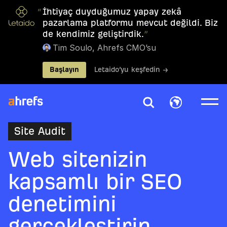
“
İhtiyaç duyduğumuz yapay zekâ
pazarlama platformu mevcut değildi. Biz
de kendimiz geliştirdik.
”
Tim Soulo, Ahrefs CMO’su
Başlayın
Letaido’yu keşfedin →
Site Audit
Web sitenizin
kapsamlı bir SEO
denetimini
gerçekleştirin