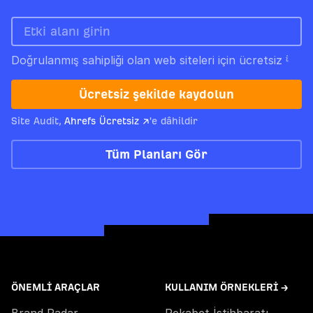
Doğrulanmış sahipliği olan web siteleri için ücretsiz
Ücretsiz şekilde kaydolun
Site Audit,
Ahrefs Ücretsiz ↗
'e dâhildir
Tüm Planları Gör
ÖNEMLI ARAÇLAR
KULLANIM ÖRNEKLERI →
Brand Radar
Rekabet İstihbaratı