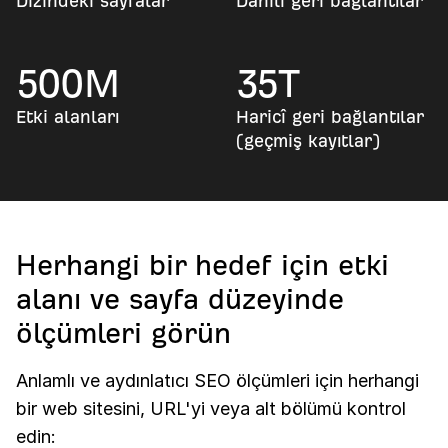
Dizindeki sayfalar
Dâhilî geri bağlantılar
500
M
35
T
Etki alanları
Haricî geri bağlantılar
(geçmiş kayıtlar)
Herhangi bir hedef için etki
alanı ve sayfa düzeyinde
ölçümleri görün
Anlamlı ve aydınlatıcı SEO ölçümleri için herhangi
bir web sitesini, URL'yi veya alt bölümü kontrol
edin: