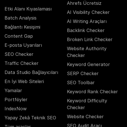
Ahrefs Ücretsiz
Etki Alanı Kıyaslaması
AI Visibility Checker
Batch Analysis
AI Writing Araçları
Bağlantı Kesişimi
Backlink Checker
Content Gap
Broken Link Checker
E-posta Uyarıları
Website Authority
SEO Checker
Checker
Traffic Checker
Keyword Generator
Data Studio Bağlayıcıları
SERP Checker
En İyi Web Siteleri
SEO Toolbar
Yamalar
Keyword Rank Checker
Portföyler
Keyword Difficulty
Checker
IndexNow
Website Checker
Yapay Zekâ Teknik SEO
SEO Audit Aracı
Tüm araçlar