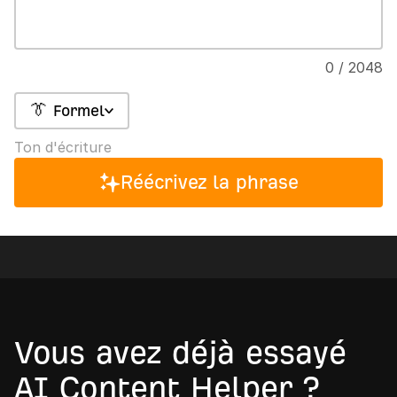
0 / 2048
👔 Formel
Ton d'écriture
Réécrivez la phrase
Vous avez déjà essayé
AI Content Helper ?