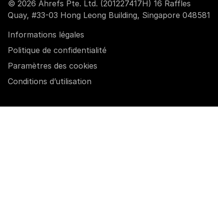
© 2026 Ahrefs Pte. Ltd. (201227417H) 16 Raffles
Quay, #33-03 Hong Leong Building, Singapore 048581
Informations légales
Politique de confidentialité
Paramètres des cookies
Conditions d’utilisation