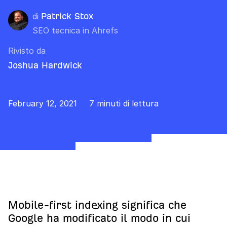
di
Patrick Stox
SEO tecnica in Ahrefs
Rivisto da
Joshua Hardwick
February 12, 2021
7 minuti di lettura
Mobile-first indexing significa che
Google ha modificato il modo in cui